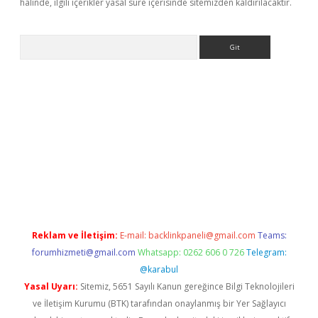
halinde, ilgili içerikler yasal süre içerisinde sitemizden kaldırılacaktır.
Arama
ülipbet
Reklam ve İletişim:
E-mail:
backlinkpaneli@gmail.com
Teams:
forumhizmeti@gmail.com
Whatsapp: 0262 606 0 726
Telegram:
@karabul
Yasal Uyarı:
Sitemiz, 5651 Sayılı Kanun gereğince Bilgi Teknolojileri
ve İletişim Kurumu (BTK) tarafından onaylanmış bir Yer Sağlayıcı