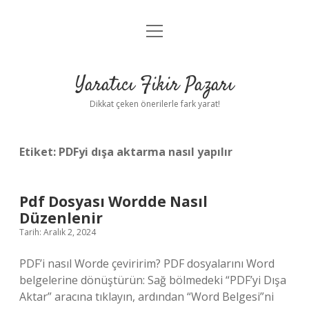
menüyü
Anasayfa
aç
Gizlilik Politikası
Yaratıcı Fikir Pazarı
Yasal Uyarı
Dikkat çeken önerilerle fark yarat!
Hakkımızda
Etiket:
PDFyi dışa aktarma nasıl yapılır
Pdf Dosyası Wordde Nasıl
Düzenlenir
Tarih: Aralık 2, 2024
PDF’i nasıl Worde çeviririm? PDF dosyalarını Word
belgelerine dönüştürün: Sağ bölmedeki “PDF’yi Dışa
Aktar” aracına tıklayın, ardından “Word Belgesi”ni