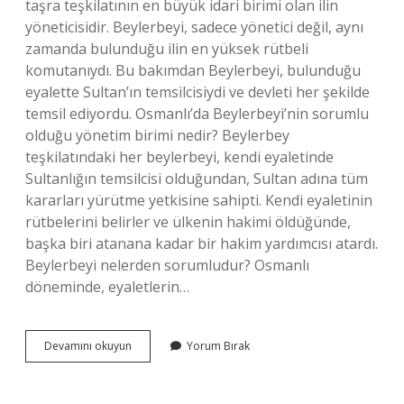
taşra teşkilatının en büyük idari birimi olan ilin
yöneticisidir. Beylerbeyi, sadece yönetici değil, aynı
zamanda bulunduğu ilin en yüksek rütbeli
komutanıydı. Bu bakımdan Beylerbeyi, bulunduğu
eyalette Sultan’ın temsilcisiydi ve devleti her şekilde
temsil ediyordu. Osmanlı’da Beylerbeyi’nin sorumlu
olduğu yönetim birimi nedir? Beylerbey
teşkilatındaki her beylerbeyi, kendi eyaletinde
Sultanlığın temsilcisi olduğundan, Sultan adına tüm
kararları yürütme yetkisine sahipti. Kendi eyaletinin
rütbelerini belirler ve ülkenin hakimi öldüğünde,
başka biri atanana kadar bir hakim yardımcısı atardı.
Beylerbeyi nelerden sorumludur? Osmanlı
döneminde, eyaletlerin…
Beylerbeyinin
Devamını okuyun
Yorum Bırak
Yönetim
Birimi
Nedir