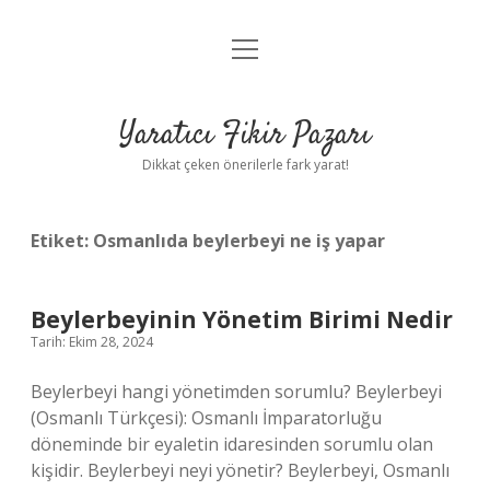
menüyü
Anasayfa
aç
Gizlilik Politikası
Yaratıcı Fikir Pazarı
Yasal Uyarı
Dikkat çeken önerilerle fark yarat!
Hakkımızda
Etiket:
Osmanlıda beylerbeyi ne iş yapar
Beylerbeyinin Yönetim Birimi Nedir
Tarih: Ekim 28, 2024
Beylerbeyi hangi yönetimden sorumlu? Beylerbeyi
(Osmanlı Türkçesi): Osmanlı İmparatorluğu
döneminde bir eyaletin idaresinden sorumlu olan
kişidir. Beylerbeyi neyi yönetir? Beylerbeyi, Osmanlı