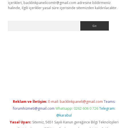
içerikleri,
backlinkpanelicomtr@gmail.com
adresine bildirmeniz
halinde, ilgili içerikler yasal süre içerisinde sitemizden kaldırılacaktır.
Arama
tülipbet
Reklam ve İletişim:
E-mail:
backlinkpaneli@gmail.com
Teams:
forumhizmeti@gmail.com
Whatsapp: 0262 606 0 726
Telegram:
@karabul
Yasal Uyarı:
Sitemiz, 5651 Sayılı Kanun gereğince Bilgi Teknolojileri