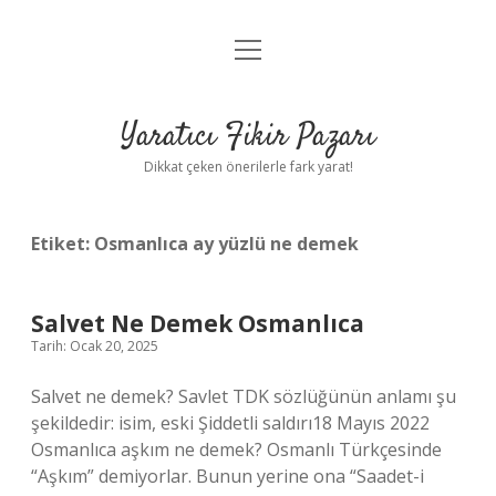
menüyü
Anasayfa
aç
Gizlilik Politikası
Yaratıcı Fikir Pazarı
Yasal Uyarı
Dikkat çeken önerilerle fark yarat!
Hakkımızda
Etiket:
Osmanlıca ay yüzlü ne demek
Salvet Ne Demek Osmanlıca
Tarih: Ocak 20, 2025
Salvet ne demek? Savlet TDK sözlüğünün anlamı şu
şekildedir: isim, eski Şiddetli saldırı18 Mayıs 2022
Osmanlıca aşkım ne demek? Osmanlı Türkçesinde
“Aşkım” demiyorlar. Bunun yerine ona “Saadet-i