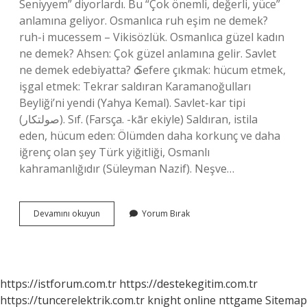
Seniyyem” diyorlardı. Bu “Çok önemli, değerli, yüce”
anlamına geliyor. Osmanlıca ruh eşim ne demek?
ruh-i mucessem – Vikisözlük. Osmanlıca güzel kadın
ne demek? Ahsen: Çok güzel anlamına gelir. Savlet
ne demek edebiyatta? ѻ Sefere çıkmak: hücum etmek,
işgal etmek: Tekrar saldıran Karamanoğulları
Beyliği’ni yendi (Yahya Kemal). Savlet-kar tipi
(ﺻﻮﻟﺘﻜﺎﺭ). Sıf. (Farsça. -kār ekiyle) Saldıran, istila
eden, hücum eden: Ölümden daha korkunç ve daha
iğrenç olan şey Türk yiğitliği, Osmanlı
kahramanlığıdır (Süleyman Nazif). Neşve…
Salvet
Devamını okuyun
Yorum Bırak
Ne
Demek
Osmanlıca
https://istforum.com.tr
https://destekegitim.com.tr
https://tuncerelektrik.com.tr
knight online
nttgame
Sitemap