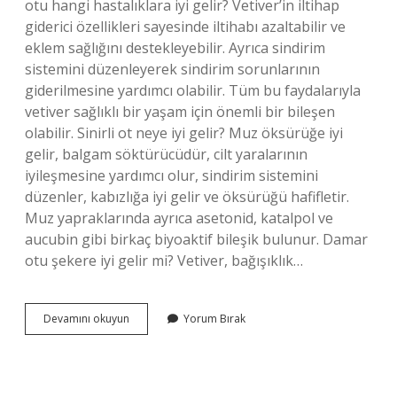
otu hangi hastalıklara iyi gelir? Vetiver’in iltihap
giderici özellikleri sayesinde iltihabı azaltabilir ve
eklem sağlığını destekleyebilir. Ayrıca sindirim
sistemini düzenleyerek sindirim sorunlarının
giderilmesine yardımcı olabilir. Tüm bu faydalarıyla
vetiver sağlıklı bir yaşam için önemli bir bileşen
olabilir. Sinirli ot neye iyi gelir? Muz öksürüğe iyi
gelir, balgam söktürücüdür, cilt yaralarının
iyileşmesine yardımcı olur, sindirim sistemini
düzenler, kabızlığa iyi gelir ve öksürüğü hafifletir.
Muz yapraklarında ayrıca asetonid, katalpol ve
aucubin gibi birkaç biyoaktif bileşik bulunur. Damar
otu şekere iyi gelir mi? Vetiver, bağışıklık…
Damar
Devamını okuyun
Yorum Bırak
Otu
Damar
Tıkanıklığına
Iyi