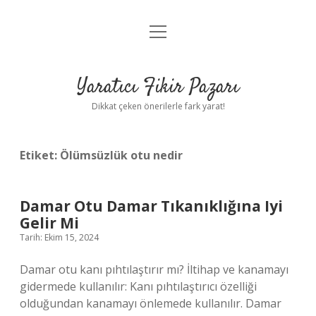
menüyü
Anasayfa
aç
Gizlilik Politikası
Yaratıcı Fikir Pazarı
Yasal Uyarı
Dikkat çeken önerilerle fark yarat!
Hakkımızda
Etiket:
Ölümsüzlük otu nedir
Damar Otu Damar Tıkanıklığına Iyi
Gelir Mi
Tarih: Ekim 15, 2024
Damar otu kanı pıhtılaştırır mı? İltihap ve kanamayı
gidermede kullanılır: Kanı pıhtılaştırıcı özelliği
olduğundan kanamayı önlemede kullanılır. Damar