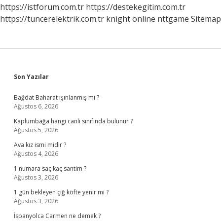
Gelir
https://istforum.com.tr
https://destekegitim.com.tr
Mi
https://tuncerelektrik.com.tr
knight online
nttgame
Sitemap
Sidebar
Son Yazılar
Bağdat Baharat ışınlanmış mı ?
Ağustos 6, 2026
Kaplumbağa hangi canlı sınıfında bulunur ?
Ağustos 5, 2026
Ava kız ismi midir ?
Ağustos 4, 2026
1 numara saç kaç santim ?
Ağustos 3, 2026
1 gün bekleyen çiğ köfte yenir mi ?
Ağustos 3, 2026
İspanyolca Carmen ne demek ?