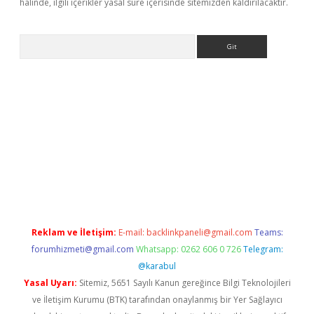
halinde, ilgili içerikler yasal süre içerisinde sitemizden kaldırılacaktır.
Arama
ülipbet
Reklam ve İletişim:
E-mail:
backlinkpaneli@gmail.com
Teams:
forumhizmeti@gmail.com
Whatsapp: 0262 606 0 726
Telegram:
@karabul
Yasal Uyarı:
Sitemiz, 5651 Sayılı Kanun gereğince Bilgi Teknolojileri
ve İletişim Kurumu (BTK) tarafından onaylanmış bir Yer Sağlayıcı