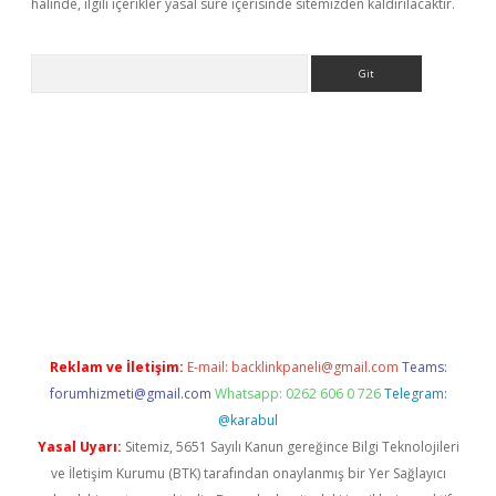
halinde, ilgili içerikler yasal süre içerisinde sitemizden kaldırılacaktır.
Arama
ülipbet
Reklam ve İletişim:
E-mail:
backlinkpaneli@gmail.com
Teams:
forumhizmeti@gmail.com
Whatsapp: 0262 606 0 726
Telegram:
@karabul
Yasal Uyarı:
Sitemiz, 5651 Sayılı Kanun gereğince Bilgi Teknolojileri
ve İletişim Kurumu (BTK) tarafından onaylanmış bir Yer Sağlayıcı