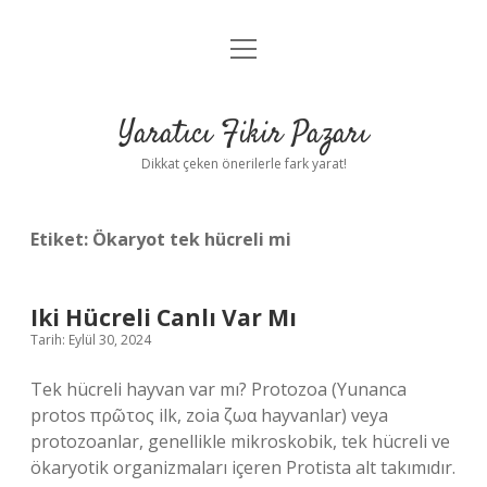
menüyü
Anasayfa
aç
Gizlilik Politikası
Yaratıcı Fikir Pazarı
Yasal Uyarı
Dikkat çeken önerilerle fark yarat!
Hakkımızda
Etiket:
Ökaryot tek hücreli mi
Iki Hücreli Canlı Var Mı
Tarih: Eylül 30, 2024
Tek hücreli hayvan var mı? Protozoa (Yunanca
protos πρῶτος ilk, zoia ζωα hayvanlar) veya
protozoanlar, genellikle mikroskobik, tek hücreli ve
ökaryotik organizmaları içeren Protista alt takımıdır.