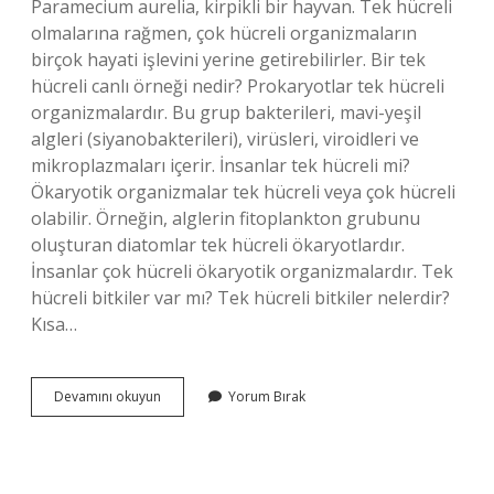
Paramecium aurelia, kirpikli bir hayvan. Tek hücreli
olmalarına rağmen, çok hücreli organizmaların
birçok hayati işlevini yerine getirebilirler. Bir tek
hücreli canlı örneği nedir? Prokaryotlar tek hücreli
organizmalardır. Bu grup bakterileri, mavi-yeşil
algleri (siyanobakterileri), virüsleri, viroidleri ve
mikroplazmaları içerir. İnsanlar tek hücreli mi?
Ökaryotik organizmalar tek hücreli veya çok hücreli
olabilir. Örneğin, alglerin fitoplankton grubunu
oluşturan diatomlar tek hücreli ökaryotlardır.
İnsanlar çok hücreli ökaryotik organizmalardır. Tek
hücreli bitkiler var mı? Tek hücreli bitkiler nelerdir?
Kısa…
Iki
Devamını okuyun
Yorum Bırak
Hücreli
Canlı
Var
Mı