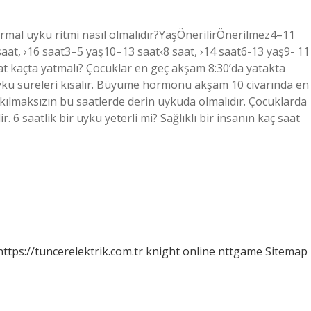
ormal uyku ritmi nasıl olmalıdır?YaşÖnerilirÖnerilmez4–11
aat, ›16 saat3–5 yaş10–13 saat‹8 saat, ›14 saat6-13 yaş9- 11
aat kaçta yatmalı? Çocuklar en geç akşam 8:30’da yatakta
uyku süreleri kısalır. Büyüme hormonu akşam 10 civarında en
kılmaksızın bu saatlerde derin uykuda olmalıdır. Çocuklarda
. 6 saatlik bir uyku yeterli mi? Sağlıklı bir insanın kaç saat
https://tuncerelektrik.com.tr
knight online
nttgame
Sitemap