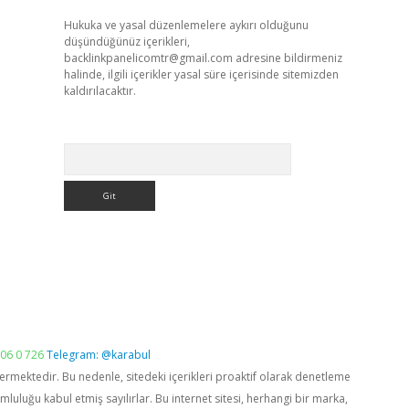
Hukuka ve yasal düzenlemelere aykırı olduğunu
düşündüğünüz içerikleri,
backlinkpanelicomtr@gmail.com
adresine bildirmeniz
halinde, ilgili içerikler yasal süre içerisinde sitemizden
kaldırılacaktır.
Arama
06 0 726
Telegram: @karabul
vermektedir. Bu nedenle, sitedeki içerikleri proaktif olarak denetleme
luğu kabul etmiş sayılırlar. Bu internet sitesi, herhangi bir marka,