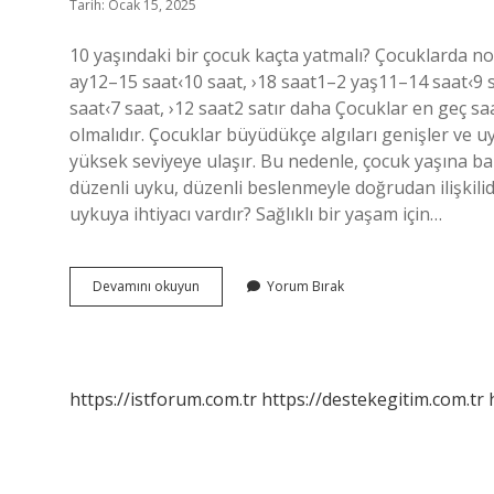
Tarih: Ocak 15, 2025
10 yaşındaki bir çocuk kaçta yatmalı? Çocuklarda n
ay12–15 saat‹10 saat, ›18 saat1–2 yaş11–14 saat‹9 s
saat‹7 saat, ›12 saat2 satır daha Çocuklar en geç s
olmalıdır. Çocuklar büyüdükçe algıları genişler ve 
yüksek seviyeye ulaşır. Bu nedenle, çocuk yaşına ba
düzenli uyku, düzenli beslenmeyle doğrudan ilişkilidir
uykuya ihtiyacı vardır? Sağlıklı bir yaşam için…
10
Devamını okuyun
Yorum Bırak
Yaşındaki
Bir
Çocuk
Kaç
Saat
https://istforum.com.tr
https://destekegitim.com.tr
Uyumalı