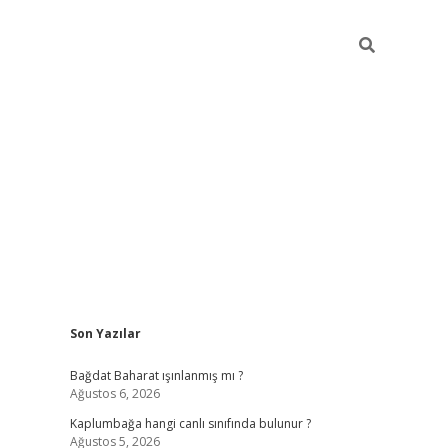
Sidebar
Son Yazılar
lbet
grandoperabet giriş
betexper.xyz
betci giriş
betci
tülipbet
Bağdat Baharat ışınlanmış mı ?
Ağustos 6, 2026
Kaplumbağa hangi canlı sınıfında bulunur ?
Ağustos 5, 2026