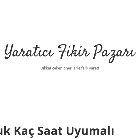
Yaratıcı Fikir Pazarı
Dikkat çeken önerilerle fark yarat!
ilbet mobil giriş
i
cuk Kaç Saat Uyumalı