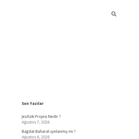
Sidebar
Son Yazılar
bet
grandoperabet giriş
betexper.xyz
betci giriş
betci
tülipbet
Jeofizik Projesi Nedir ?
Ağustos 7, 2026
Bağdat Baharat ışınlanmış mı ?
Ağustos 6, 2026