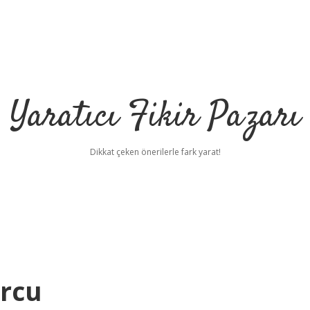
Yaratıcı Fikir Pazarı
Dikkat çeken önerilerle fark yarat!
ilbet mobil giriş
il
urcu