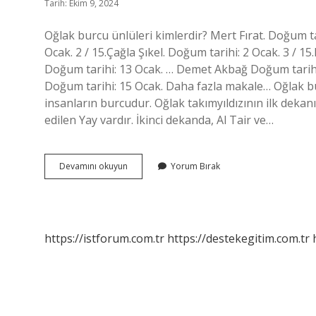
Tarih: Ekim 9, 2024
Oğlak burcu ünlüleri kimlerdir? Mert Fırat. Doğum ta
Ocak. 2 / 15.Çağla Şıkel. Doğum tarihi: 2 Ocak. 3 / 15
Doğum tarihi: 13 Ocak. … Demet Akbağ Doğum tarihi: 
Doğum tarihi: 15 Ocak. Daha fazla makale… Oğlak bu
insanların burcudur. Oğlak takımyıldızının ilk deka
edilen Yay vardır. İkinci dekanda, Al Tair ve…
Hangi
Devamını okuyun
Yorum Bırak
Ünlü
Oğlak
Burcu
https://istforum.com.tr
https://destekegitim.com.tr