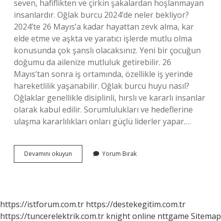
seven, hafiflikten ve çirkin şakalardan hoşlanmayan
insanlardır. Oğlak burcu 2024’de neler bekliyor?
2024’te 26 Mayıs’a kadar hayattan zevk alma, kar
elde etme ve aşkta ve yaratıcı işlerde mutlu olma
konusunda çok şanslı olacaksınız. Yeni bir çocuğun
doğumu da ailenize mutluluk getirebilir. 26
Mayıs’tan sonra iş ortamında, özellikle iş yerinde
hareketlilik yaşanabilir. Oğlak burcu huyu nasıl?
Oğlaklar genellikle disiplinli, hırslı ve kararlı insanlar
olarak kabul edilir. Sorumlulukları ve hedeflerine
ulaşma kararlılıkları onları güçlü liderler yapar.…
Oğlak
Devamını okuyun
Yorum Bırak
Burcu
Ciddi
Mi
https://istforum.com.tr
https://destekegitim.com.tr
https://tuncerelektrik.com.tr
knight online
nttgame
Sitemap