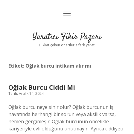
menüyü
Anasayfa
aç
Gizlilik Politikası
Yaratıcı Fikir Pazarı
Yasal Uyarı
Dikkat çeken önerilerle fark yarat!
Hakkımızda
Etiket:
Oğlak burcu intikam alır mı
Oğlak Burcu Ciddi Mi
Tarih: Aralık 14, 2024
Oğlak burcu neye sinir olur? Oğlak burcunun iş
hayatında herhangi bir sorun veya aksilik varsa,
hemen gerginleşir. Oğlak burcunun öncelikle
kariyeriyle evli olduğunu unutmayın. Ayrıca ciddiyeti