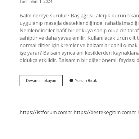
Tarih: Ekim 1, 2024
Balm nereye sürülür? Baş ağrısı, alerjik burun tıkan
uygulanıp masajla desteklendiğinde, rahatlatmadığı 
Nemlendiriciler hafif bir dokuya sahip olup cilt tar
sahiptir ve daha yavaş emilir. Kullanılacak ürün cilt t
normal ciltler için kremler ve balzamlar dahil olma
işe yarar? Balsam ayrıca ani kesiklerden kaynaklan
oldukça etkilidir. Balsamın bir diğer önemli faydası
Balm
Devamını okuyun
Yorum Bırak
Yüze
Sürülür
Mü
https://istforum.com.tr
https://destekegitim.com.tr