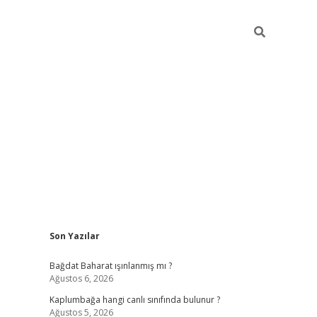
Sidebar
Son Yazılar
lbet
grandoperabet giriş
betexper.xyz
betci giriş
betci
tülipbet
Bağdat Baharat ışınlanmış mı ?
Ağustos 6, 2026
Kaplumbağa hangi canlı sınıfında bulunur ?
Ağustos 5, 2026