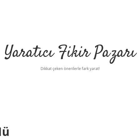
Yaratıcı Fikir Pazarı
Dikkat çeken önerilerle fark yarat!
ilbet mobil giriş
i
Mü