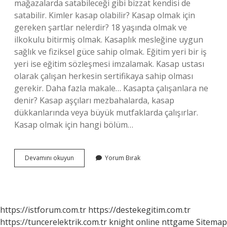
mağazalarda satabileceği gibi bizzat kendisi de
satabilir. Kimler kasap olabilir? Kasap olmak için
gereken şartlar nelerdir? 18 yaşında olmak ve
ilkokulu bitirmiş olmak. Kasaplık mesleğine uygun
sağlık ve fiziksel güce sahip olmak. Eğitim yeri bir iş
yeri ise eğitim sözleşmesi imzalamak. Kasap ustası
olarak çalışan herkesin sertifikaya sahip olması
gerekir. Daha fazla makale… Kasapta çalışanlara ne
denir? Kasap aşçıları mezbahalarda, kasap
dükkanlarında veya büyük mutfaklarda çalışırlar.
Kasap olmak için hangi bölüm…
Kasap
Devamını okuyun
Yorum Bırak
Bir
Meslek
Mi
https://istforum.com.tr
https://destekegitim.com.tr
https://tuncerelektrik.com.tr
knight online
nttgame
Sitemap