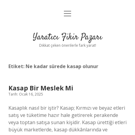
menüyü
Anasayfa
aç
Gizlilik Politikası
Yaratıcı Fikir Pazarı
Yasal Uyarı
Dikkat çeken önerilerle fark yarat!
Hakkımızda
Etiket:
Ne kadar sürede kasap olunur
Kasap Bir Meslek Mi
Tarih: Ocak 16, 2025
Kasaplık nasıl bir iştir? Kasap; Kırmızı ve beyaz etleri
satış ve tüketime hazır hale getirerek perakende
veya toptan satışa sunan kişidir. Kasap ürettiği etleri
büyük marketlerde, kasap dükkânlarında ve