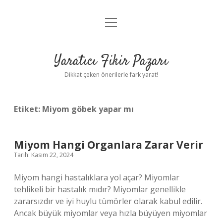
menüyü
Anasayfa
aç
Gizlilik Politikası
Yaratıcı Fikir Pazarı
Yasal Uyarı
Dikkat çeken önerilerle fark yarat!
Hakkımızda
Etiket:
Miyom göbek yapar mı
Miyom Hangi Organlara Zarar Verir
Tarih: Kasım 22, 2024
Miyom hangi hastalıklara yol açar? Miyomlar
tehlikeli bir hastalık mıdır? Miyomlar genellikle
zararsızdır ve iyi huylu tümörler olarak kabul edilir.
Ancak büyük miyomlar veya hızla büyüyen miyomlar