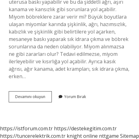
uterusa baskı yapabilir ve bu da şiddetli ağrı, aşırı
kanama ve kansızlık gibi sorunlara yol açabilir.
Miyom böbreklere zarar verir mi? Büyük boyutlara
ulaşan miyomlar karında şişkinlik, ağrı, hazımsızlık,
kabızlık ve şişkinlik gibi belirtilere yol açarken,
mesaneye baskı yaparak sık idrara çıkma ve böbrek
sorunlarına da neden olabiliyor. Miyom alınmazsa
ne gibi zararları olur? Tedavi edilmezse, miyom
ilerleyebilir ve kısırlığa yol açabilir. Ayrıca kasık
ağrısı, ağır kanama, adet krampları, sık idrara çıkma,
erken…
Miyom
Devamını okuyun
Yorum Bırak
Hangi
Organlara
Zarar
Verir
https://istforum.com.tr
https://destekegitim.com.tr
https://tuncerelektrik.com.tr
knight online
nttgame
Sitemap