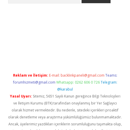
ülipbet
Reklam ve İletişim:
E-mail:
backlinkpaneli@gmail.com
Teams:
forumhizmeti@gmail.com
Whatsapp: 0262 606 0 726
Telegram:
@karabul
Yasal Uyarı:
Sitemiz, 5651 Sayılı Kanun gereğince Bilgi Teknolojileri
ve İletişim Kurumu (BTK) tarafından onaylanmış bir Yer Sağlayıcı
olarak hizmet vermektedir. Bu nedenle, sitedeki içerikleri proaktif
olarak denetleme veya araştırma yükümlülüğümüz bulunmamaktadır.
Ancak, üyelerimiz yazdıkları içeriklerin sorumluluğunu taşımakta olup,