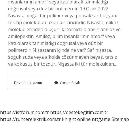
insanlarının amorf veya katı olarak tanımladığı
doğrusal veya düz bir polimerdir. 19 Ocak 2022
Nişasta, doğal bir polimer veya polisakkarittir; yani
tek tip molekülün uzun bir zinciridir. Nişasta, glikoz
moleküllerinden oluşur. İki formda olabilir: amiloz ve
amilopektin. Amiloz, bilim insanlarının amorf veya
katı olarak tanımladığı doğrusal veya düz bir
polimerdir. Nişastanın içinde ne var? Saf nişasta,
soğuk suda veya alkolde çözünmeyen beyaz, tatsız
ve kokusuz bir tozdur. Nişasta iki tür molekülden…
Nişasta
Devamını okuyun
Yorum Bırak
Da
Glikoz
Var
Mı
https://istforum.com.tr
https://destekegitim.com.tr
https://tuncerelektrik.com.tr
knight online
nttgame
Sitemap