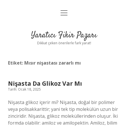
menüyü
Anasayfa
aç
Gizlilik Politikası
Yaratıcı Fikir Pazarı
Yasal Uyarı
Dikkat çeken önerilerle fark yarat!
Hakkımızda
Etiket:
Mısır nişastası zararlı mı
Nişasta Da Glikoz Var Mı
Tarih: Ocak 18, 2025
Nişasta glikoz içerir mi? Nişasta, doğal bir polimer
veya polisakkarittir; yani tek tip molekülün uzun bir
zinciridir. Nişasta, glikoz moleküllerinden oluşur. İki
formda olabilir: amiloz ve amilopektin. Amiloz, bilim