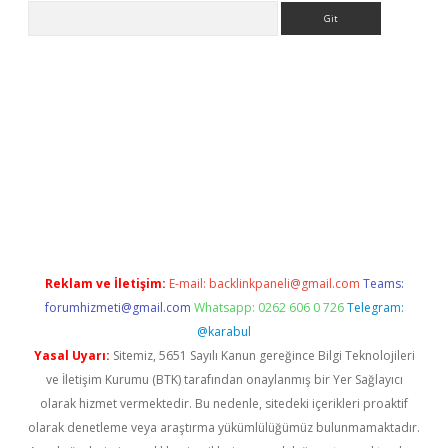
Arama
i
tülipbet
Reklam ve İletişim:
E-mail:
backlinkpaneli@gmail.com
Teams:
forumhizmeti@gmail.com
Whatsapp: 0262 606 0 726
Telegram:
@karabul
Yasal Uyarı:
Sitemiz, 5651 Sayılı Kanun gereğince Bilgi Teknolojileri
ve İletişim Kurumu (BTK) tarafından onaylanmış bir Yer Sağlayıcı
olarak hizmet vermektedir. Bu nedenle, sitedeki içerikleri proaktif
olarak denetleme veya araştırma yükümlülüğümüz bulunmamaktadır.