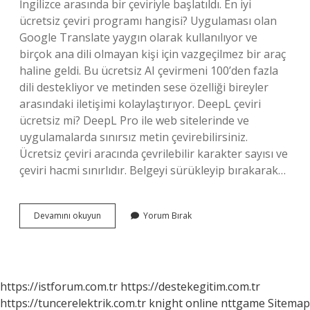
İngilizce arasında bir çeviriyle başlatıldı. En iyi
ücretsiz çeviri programı hangisi? Uygulaması olan
Google Translate yaygın olarak kullanılıyor ve
birçok ana dili olmayan kişi için vazgeçilmez bir araç
haline geldi. Bu ücretsiz AI çevirmeni 100’den fazla
dili destekliyor ve metinden sese özelliği bireyler
arasındaki iletişimi kolaylaştırıyor. DeepL çeviri
ücretsiz mi? DeepL Pro ile web sitelerinde ve
uygulamalarda sınırsız metin çevirebilirsiniz.
Ücretsiz çeviri aracında çevrilebilir karakter sayısı ve
çeviri hacmi sınırlıdır. Belgeyi sürükleyip bırakarak…
Translate
Devamını okuyun
Yorum Bırak
Ücretli
Mi
https://istforum.com.tr
https://destekegitim.com.tr
https://tuncerelektrik.com.tr
knight online
nttgame
Sitemap