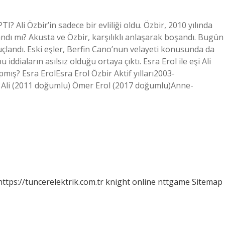
I? Ali Özbir’in sadece bir evliliği oldu. Özbir, 2010 yılında
şandı mı? Akusta ve Özbir, karşılıklı anlaşarak boşandı. Bugün
çlandı. Eski eşler, Berfin Cano’nun velayeti konusunda da
iddiaların asılsız olduğu ortaya çıktı. Esra Erol ile eşi Ali
apmış? Esra ErolEsra Erol Özbir Aktif yılları2003-
s Ali (2011 doğumlu) Ömer Erol (2017 doğumlu)Anne-
https://tuncerelektrik.com.tr
knight online
nttgame
Sitemap