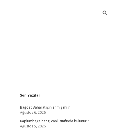
Sidebar
Son Yazılar
bet
grandoperabet giriş
betexper.xyz
betci giriş
betci
tülipbet
Bağdat Baharat ışınlanmış mı ?
Ağustos 6, 2026
Kaplumbağa hangi canlı sınıfında bulunur ?
Ağustos 5, 2026