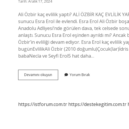
Tarih: Aralık 17, 2024
Ali Özbir kaç evlilik yaptı? ALİ ÖZBİR KAÇ EVLİLİK YAPT
sunucu Esra Erol ile evlendi. Esra Erol Ali Özbir bo
Anadolu Adliyesi’nde görülen dava, tek celsede sonu
anlaştı. Sunucu Esra Erol eşinden ayrıldı mı? Ancak bu 
Özbir’in evliliği devam ediyor. Esra Erol kaç evlilik y
bugünEvlilikAli Özbir (2010 doğumlu)Çocuk(lar)İdri
babaNecla ve Seyfi Erol5 hat daha…
Ali
Devamını okuyun
Yorum Bırak
Özbir
Kiminle
Evlendi
https://istforum.com.tr
https://destekegitim.com.tr