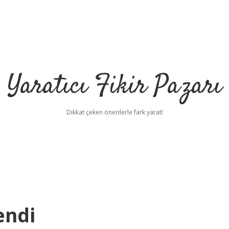
Yaratıcı Fikir Pazarı
Dikkat çeken önerilerle fark yarat!
ilbet mobil giriş
il
endi