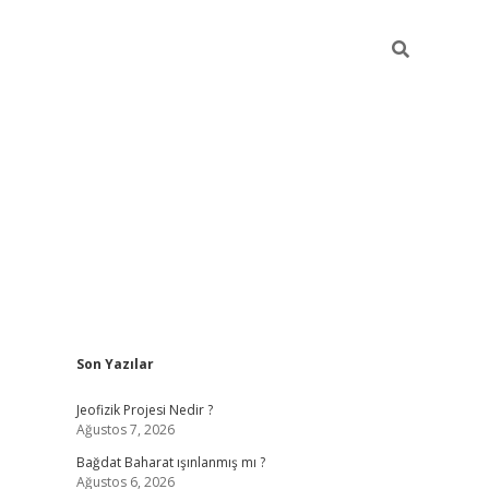
Sidebar
Son Yazılar
bet
grandoperabet giriş
betexper.xyz
betci giriş
betci
tülipbet
Jeofizik Projesi Nedir ?
Ağustos 7, 2026
Bağdat Baharat ışınlanmış mı ?
Ağustos 6, 2026