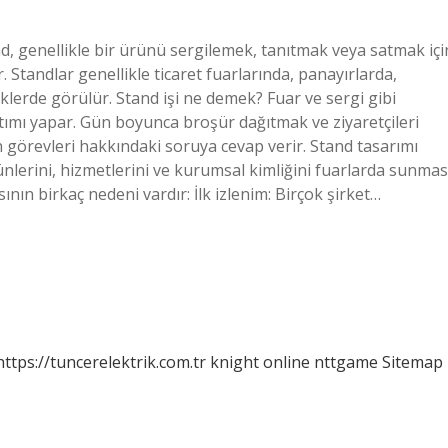
, genellikle bir ürünü sergilemek, tanıtmak veya satmak içi
. Standlar genellikle ticaret fuarlarında, panayırlarda,
iklerde görülür. Stand işi ne demek? Fuar ve sergi gibi
ıtımı yapar. Gün boyunca broşür dağıtmak ve ziyaretçileri
n görevleri hakkındaki soruya cevap verir. Stand tasarımı
ünlerini, hizmetlerini ve kurumsal kimliğini fuarlarda sunmas
ının birkaç nedeni vardır: İlk izlenim: Birçok şirket…
https://tuncerelektrik.com.tr
knight online
nttgame
Sitemap