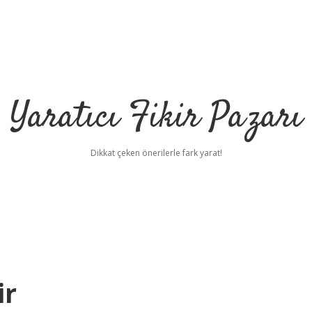
Yaratıcı Fikir Pazarı
Dikkat çeken önerilerle fark yarat!
ilbet mobil giriş
il
ir