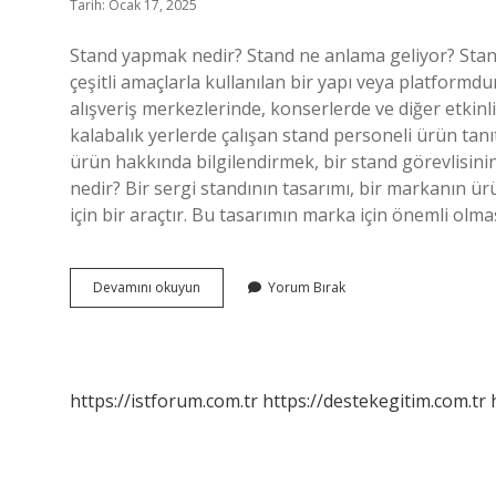
Tarih: Ocak 17, 2025
Stand yapmak nedir? Stand ne anlama geliyor? Stand
çeşitli amaçlarla kullanılan bir yapı veya platformdur
alışveriş merkezlerinde, konserlerde ve diğer etkinl
kalabalık yerlerde çalışan stand personeli ürün tan
ürün hakkında bilgilendirmek, bir stand görevlisini
nedir? Bir sergi standının tasarımı, bir markanın ür
için bir araçtır. Bu tasarımın marka için önemli olmas
Stand
Devamını okuyun
Yorum Bırak
Çalışması
Nedir
https://istforum.com.tr
https://destekegitim.com.tr