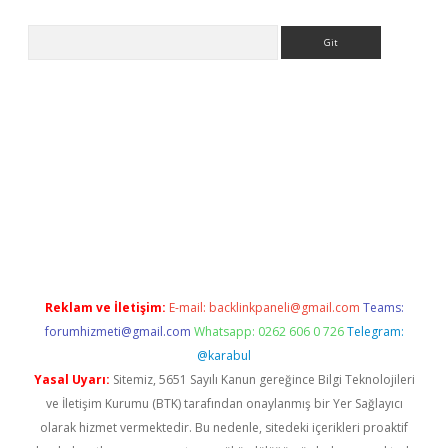
Arama
tülipbet
Reklam ve İletişim:
E-mail:
backlinkpaneli@gmail.com
Teams:
forumhizmeti@gmail.com
Whatsapp: 0262 606 0 726
Telegram:
@karabul
Yasal Uyarı:
Sitemiz, 5651 Sayılı Kanun gereğince Bilgi Teknolojileri
ve İletişim Kurumu (BTK) tarafından onaylanmış bir Yer Sağlayıcı
olarak hizmet vermektedir. Bu nedenle, sitedeki içerikleri proaktif