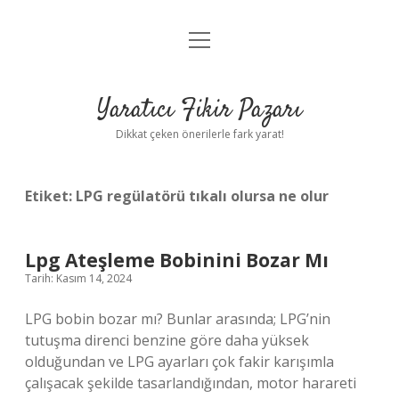
menüyü
Anasayfa
aç
Gizlilik Politikası
Yaratıcı Fikir Pazarı
Yasal Uyarı
Dikkat çeken önerilerle fark yarat!
Hakkımızda
Etiket:
LPG regülatörü tıkalı olursa ne olur
Lpg Ateşleme Bobinini Bozar Mı
Tarih: Kasım 14, 2024
LPG bobin bozar mı? Bunlar arasında; LPG’nin
tutuşma direnci benzine göre daha yüksek
olduğundan ve LPG ayarları çok fakir karışımla
çalışacak şekilde tasarlandığından, motor harareti