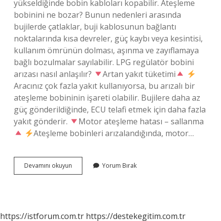
yükseldiğinde bobin kabloları kopabilir. Ateşleme
bobinini ne bozar? Bunun nedenleri arasında
bujilerde çatlaklar, buji kablosunun bağlantı
noktalarında kısa devreler, güç kaybı veya kesintisi,
kullanım ömrünün dolması, aşınma ve zayıflamaya
bağlı bozulmalar sayılabilir. LPG regülatör bobini
arızası nasıl anlaşılır?
Artan yakıt tüketimi
Aracınız çok fazla yakıt kullanıyorsa, bu arızalı bir
ateşleme bobininin işareti olabilir. Bujilere daha az
güç gönderildiğinde, ECU telafi etmek için daha fazla
yakıt gönderir.
Motor ateşleme hatası – sallanma
Ateşleme bobinleri arızalandığında, motor…
Lpg
Devamını okuyun
Yorum Bırak
Ateşleme
Bobinini
Bozar
Mı
https://istforum.com.tr
https://destekegitim.com.tr