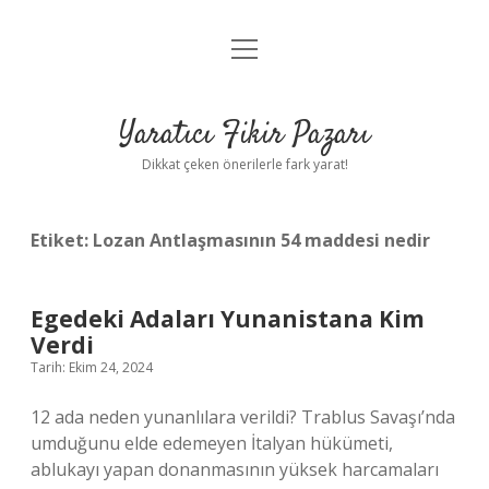
menüyü
Anasayfa
aç
Gizlilik Politikası
Yaratıcı Fikir Pazarı
Yasal Uyarı
Dikkat çeken önerilerle fark yarat!
Hakkımızda
Etiket:
Lozan Antlaşmasının 54 maddesi nedir
Egedeki Adaları Yunanistana Kim
Verdi
Tarih: Ekim 24, 2024
12 ada neden yunanlılara verildi? Trablus Savaşı’nda
umduğunu elde edemeyen İtalyan hükümeti,
ablukayı yapan donanmasının yüksek harcamaları