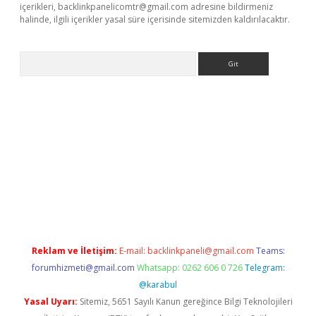
içerikleri,
backlinkpanelicomtr@gmail.com
adresine bildirmeniz
halinde, ilgili içerikler yasal süre içerisinde sitemizden kaldırılacaktır.
Arama
ülipbet
Reklam ve İletişim:
E-mail:
backlinkpaneli@gmail.com
Teams:
forumhizmeti@gmail.com
Whatsapp: 0262 606 0 726
Telegram:
@karabul
Yasal Uyarı:
Sitemiz, 5651 Sayılı Kanun gereğince Bilgi Teknolojileri