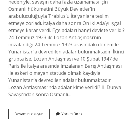
nedeniyle, savaşın daha fazla uzamaması için
Osmanlı hükümetini Büyük Devletler’in
arabuluculuğuyla Trablus’u İtalyanlara teslim
etmeye zorladı. İtalya daha sonra On İki Ada’yı işgal
etmeye karar verdi. Ege adaları hangi devlete verildi?
24 Temmuz 1923 ile Lozan Antlaşması’nın
imzalandığı 24 Temmuz 1923 arasındaki dönemde
Yunanistan’a devredilen adalar bulunmaktadır. İkinci
grupta ise, Lozan Antlaşması ve 10 Şubat 1947’de
Paris ile İtalya arasında imzalanan Barış Antlaşması
ile askeri olmayan statüde olmak kaydıyla
Yunanistan’a devredilen adalar bulunmaktadır.
Lozan Antlaşması’nda adalar kime verildi? II. Dünya
Savaşı’ndan sonra Osmanlı…
Egedeki
Devamını okuyun
Yorum Bırak
Adaları
Yunanistana
Kim