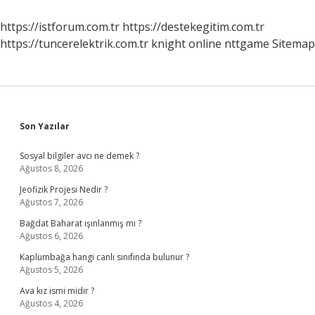
Verdi
https://istforum.com.tr
https://destekegitim.com.tr
https://tuncerelektrik.com.tr
knight online
nttgame
Sitemap
Sidebar
Son Yazılar
Sosyal bilgiler avcı ne demek ?
Ağustos 8, 2026
Jeofizik Projesi Nedir ?
Ağustos 7, 2026
Bağdat Baharat ışınlanmış mı ?
Ağustos 6, 2026
Kaplumbağa hangi canlı sınıfında bulunur ?
Ağustos 5, 2026
Ava kız ismi midir ?
Ağustos 4, 2026