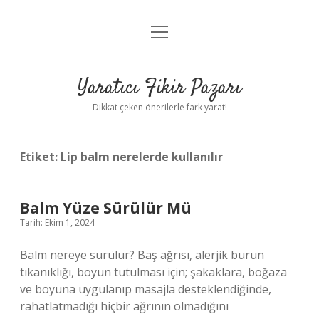
menüyü
Anasayfa
aç
Gizlilik Politikası
Yaratıcı Fikir Pazarı
Yasal Uyarı
Dikkat çeken önerilerle fark yarat!
Hakkımızda
Etiket:
Lip balm nerelerde kullanılır
Balm Yüze Sürülür Mü
Tarih: Ekim 1, 2024
Balm nereye sürülür? Baş ağrısı, alerjik burun
tıkanıklığı, boyun tutulması için; şakaklara, boğaza
ve boyuna uygulanıp masajla desteklendiğinde,
rahatlatmadığı hiçbir ağrının olmadığını