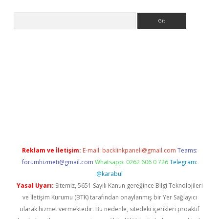
Arama
ülipbet
Reklam ve İletişim:
E-mail:
backlinkpaneli@gmail.com
Teams:
forumhizmeti@gmail.com
Whatsapp: 0262 606 0 726
Telegram:
@karabul
Yasal Uyarı:
Sitemiz, 5651 Sayılı Kanun gereğince Bilgi Teknolojileri
ve İletişim Kurumu (BTK) tarafından onaylanmış bir Yer Sağlayıcı
olarak hizmet vermektedir. Bu nedenle, sitedeki içerikleri proaktif