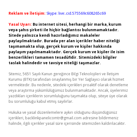
Reklam ve İletişim:
Skype: live:.cid.575569c608265c69
Yasal Uyarı:
Bu internet sitesi, herhangi bir marka, kurum
veya şahıs şirketi ile hiçbir bağlantısı bulunmamaktadır.
Sitede yalnızca kendi hazırladığımız makaleler
paylaşılmaktadır. Burada yer alan içerikler haber niteliği
taşımamakta olup, gerçek kurum ve kişiler hakkında
paylaşım yapılmamaktadır. Gerçek kurum ve kişiler ile isim
benzerlikleri tamamen tesadüfidir. Sitemizdeki bilgiler
taslak halindedir ve tavsiye niteliği taşımazlar.
Sitemiz, 5651 Sayılı Kanun gereğince Bilgi Teknolojileri ve İletişim
Kurumu (BTK) tarafından onaylanmış bir Yer Sağlayıcı olarak hizmet
vermektedir. Bu nedenle, sitedeki içerikleri proaktif olarak denetleme
veya araştırma yükümlülüğümüz bulunmamaktadır. Ancak, üyelerimiz
yazdıkları içeriklerin sorumluluğunu taşımakta olup, siteye üye olarak
bu sorumluluğu kabul etmiş sayılırlar.
Hukuka ve yasal düzenlemelere aykırı olduğunu düşündüğünüz
içerikleri,
backlinkpanelicomtr@gmail.com
adresine bildirmeniz
halinde, ilgili içerikler yasal süre içerisinde sitemizden kaldırılacaktır.