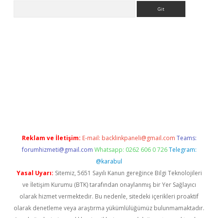
Arama
ülipbet
Reklam ve İletişim:
E-mail:
backlinkpaneli@gmail.com
Teams:
forumhizmeti@gmail.com
Whatsapp: 0262 606 0 726
Telegram:
@karabul
Yasal Uyarı:
Sitemiz, 5651 Sayılı Kanun gereğince Bilgi Teknolojileri
ve İletişim Kurumu (BTK) tarafından onaylanmış bir Yer Sağlayıcı
olarak hizmet vermektedir. Bu nedenle, sitedeki içerikleri proaktif
olarak denetleme veya araştırma yükümlülüğümüz bulunmamaktadır.