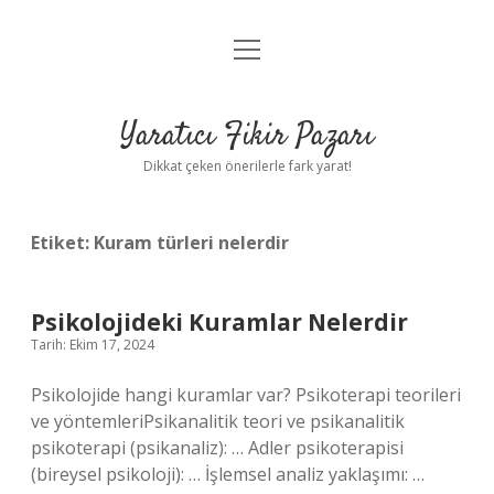
menüyü
Anasayfa
aç
Gizlilik Politikası
Yaratıcı Fikir Pazarı
Yasal Uyarı
Dikkat çeken önerilerle fark yarat!
Hakkımızda
Etiket:
Kuram türleri nelerdir
Psikolojideki Kuramlar Nelerdir
Tarih: Ekim 17, 2024
Psikolojide hangi kuramlar var? Psikoterapi teorileri
ve yöntemleriPsikanalitik teori ve psikanalitik
psikoterapi (psikanaliz): … Adler psikoterapisi
(bireysel psikoloji): … İşlemsel analiz yaklaşımı: …