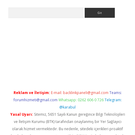
Arama
ülipbet
Reklam ve İletişim:
E-mail:
backlinkpaneli@gmail.com
Teams:
forumhizmeti@gmail.com
Whatsapp: 0262 606 0 726
Telegram:
@karabul
Yasal Uyarı:
Sitemiz, 5651 Sayılı Kanun gereğince Bilgi Teknolojileri
ve İletişim Kurumu (BTK) tarafından onaylanmış bir Yer Sağlayıcı
olarak hizmet vermektedir. Bu nedenle, sitedeki içerikleri proaktif