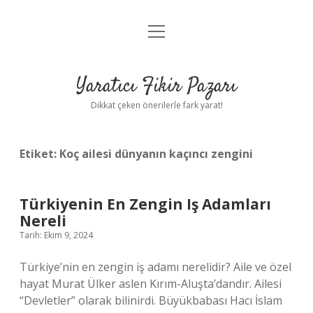
menüyü
Anasayfa
aç
Gizlilik Politikası
Yaratıcı Fikir Pazarı
Yasal Uyarı
Dikkat çeken önerilerle fark yarat!
Hakkımızda
Etiket:
Koç ailesi dünyanın kaçıncı zengini
Türkiyenin En Zengin Iş Adamları
Nereli
Tarih: Ekim 9, 2024
Türkiye’nin en zengin iş adamı nerelidir? Aile ve özel
hayat Murat Ülker aslen Kırım-Aluşta’dandır. Ailesi
“Devletler” olarak bilinirdi. Büyükbabası Hacı İslam