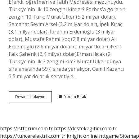
Efendi, öğretmen ve Fatih Medresesi mezunuydu.
Türkiye’nin ilk 10 zengini kimler? Forbes’a göre en
zengin 10 Türk: Murat Ülker (5,2 milyar dolar),
Semahat Sevim Arsel (3,2 milyar dolar), İpek Kıraç
(3,1 milyar dolar), İbrahim Erdemoğlu (3 milyar
dolar), Mustafa Rahmi Koç (2,8 milyar dolar) Ali
Erdemoğlu (2,6 milyar dolar) ). milyar dolar) )Ferit
Faik Şahenk (2,4 milyar dolar)Erman Ilıcak (2.
Türkiye’nin ilk 3 zengini kim? Murat Ülker dünya
sıralamasında 597. sırada yer alıyor. Cemil Kazancı
3,5 milyar dolarlık servetiyle…
Türkiyenin
Devamını okuyun
Yorum Bırak
En
Zengin
Iş
Adamları
Nereli
https://istforum.com.tr
https://destekegitim.com.tr
https://tuncerelektrik.com.tr
knight online
nttgame
Sitemap