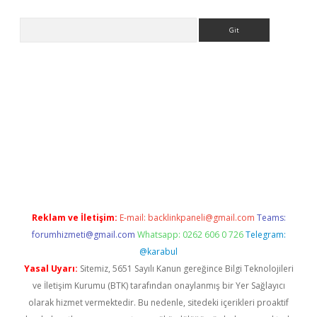
Arama
tülipbet
Reklam ve İletişim:
E-mail:
backlinkpaneli@gmail.com
Teams:
forumhizmeti@gmail.com
Whatsapp: 0262 606 0 726
Telegram:
@karabul
Yasal Uyarı:
Sitemiz, 5651 Sayılı Kanun gereğince Bilgi Teknolojileri
ve İletişim Kurumu (BTK) tarafından onaylanmış bir Yer Sağlayıcı
olarak hizmet vermektedir. Bu nedenle, sitedeki içerikleri proaktif