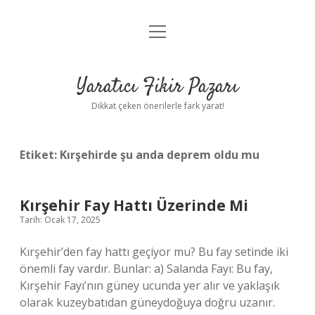
menüyü
Anasayfa
aç
Gizlilik Politikası
Yaratıcı Fikir Pazarı
Yasal Uyarı
Dikkat çeken önerilerle fark yarat!
Hakkımızda
Etiket:
Kırşehirde şu anda deprem oldu mu
Kırşehir Fay Hattı Üzerinde Mi
Tarih: Ocak 17, 2025
Kırşehir’den fay hattı geçiyor mu? Bu fay setinde iki
önemli fay vardır. Bunlar: a) Salanda Fayı: Bu fay,
Kırşehir Fayı’nın güney ucunda yer alır ve yaklaşık
olarak kuzeybatıdan güneydoğuya doğru uzanır.