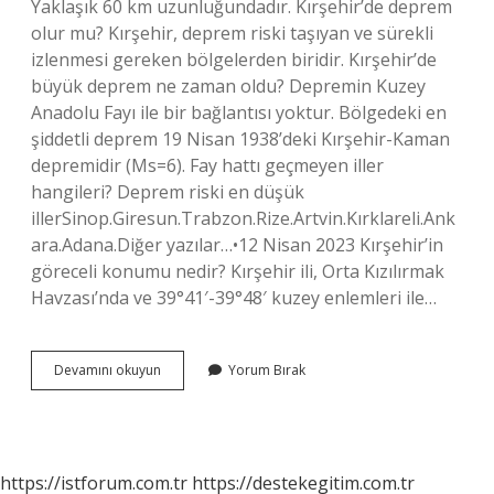
Yaklaşık 60 km uzunluğundadır. Kırşehir’de deprem
olur mu? Kırşehir, deprem riski taşıyan ve sürekli
izlenmesi gereken bölgelerden biridir. Kırşehir’de
büyük deprem ne zaman oldu? Depremin Kuzey
Anadolu Fayı ile bir bağlantısı yoktur. Bölgedeki en
şiddetli deprem 19 Nisan 1938’deki Kırşehir-Kaman
depremidir (Ms=6). Fay hattı geçmeyen iller
hangileri? Deprem riski en düşük
illerSinop.Giresun.Trabzon.Rize.Artvin.Kırklareli.Ank
ara.Adana.Diğer yazılar…•12 Nisan 2023 Kırşehir’in
göreceli konumu nedir? Kırşehir ili, Orta Kızılırmak
Havzası’nda ve 39°41′-39°48′ kuzey enlemleri ile…
Kırşehir
Devamını okuyun
Yorum Bırak
Fay
Hattı
Üzerinde
Mi
https://istforum.com.tr
https://destekegitim.com.tr