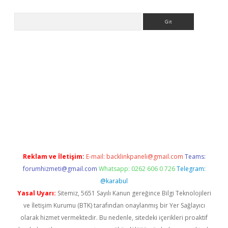
Arama
ülipbet
Reklam ve İletişim:
E-mail:
backlinkpaneli@gmail.com
Teams:
forumhizmeti@gmail.com
Whatsapp: 0262 606 0 726
Telegram:
@karabul
Yasal Uyarı:
Sitemiz, 5651 Sayılı Kanun gereğince Bilgi Teknolojileri
ve İletişim Kurumu (BTK) tarafından onaylanmış bir Yer Sağlayıcı
olarak hizmet vermektedir. Bu nedenle, sitedeki içerikleri proaktif