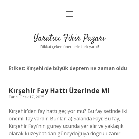
menüyü
Anasayfa
aç
Gizlilik Politikası
Yaratıcı Fikir Pazarı
Yasal Uyarı
Dikkat çeken önerilerle fark yarat!
Hakkımızda
Etiket:
Kırşehirde büyük deprem ne zaman oldu
Kırşehir Fay Hattı Üzerinde Mi
Tarih: Ocak 17, 2025
Kırşehir’den fay hattı geçiyor mu? Bu fay setinde iki
önemli fay vardır. Bunlar: a) Salanda Fayı: Bu fay,
Kırşehir Fayı’nın güney ucunda yer alır ve yaklaşık
olarak kuzeybatıdan güneydoğuya doğru uzanır.