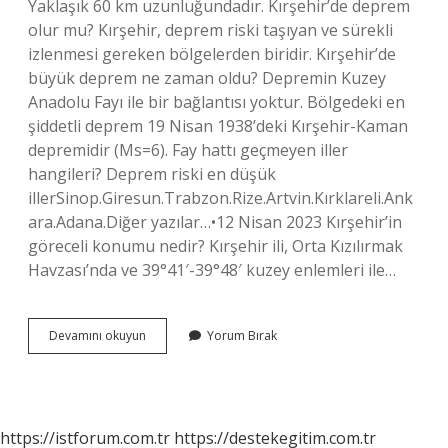
Yaklaşık 60 km uzunluğundadır. Kırşehir’de deprem
olur mu? Kırşehir, deprem riski taşıyan ve sürekli
izlenmesi gereken bölgelerden biridir. Kırşehir’de
büyük deprem ne zaman oldu? Depremin Kuzey
Anadolu Fayı ile bir bağlantısı yoktur. Bölgedeki en
şiddetli deprem 19 Nisan 1938’deki Kırşehir-Kaman
depremidir (Ms=6). Fay hattı geçmeyen iller
hangileri? Deprem riski en düşük
illerSinop.Giresun.Trabzon.Rize.Artvin.Kırklareli.Ank
ara.Adana.Diğer yazılar…•12 Nisan 2023 Kırşehir’in
göreceli konumu nedir? Kırşehir ili, Orta Kızılırmak
Havzası’nda ve 39°41′-39°48′ kuzey enlemleri ile…
Kırşehir
Devamını okuyun
Yorum Bırak
Fay
Hattı
Üzerinde
Mi
https://istforum.com.tr
https://destekegitim.com.tr