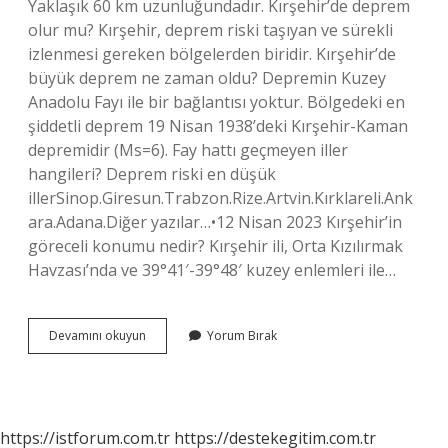
Yaklaşık 60 km uzunluğundadır. Kırşehir’de deprem
olur mu? Kırşehir, deprem riski taşıyan ve sürekli
izlenmesi gereken bölgelerden biridir. Kırşehir’de
büyük deprem ne zaman oldu? Depremin Kuzey
Anadolu Fayı ile bir bağlantısı yoktur. Bölgedeki en
şiddetli deprem 19 Nisan 1938’deki Kırşehir-Kaman
depremidir (Ms=6). Fay hattı geçmeyen iller
hangileri? Deprem riski en düşük
illerSinop.Giresun.Trabzon.Rize.Artvin.Kırklareli.Ank
ara.Adana.Diğer yazılar…•12 Nisan 2023 Kırşehir’in
göreceli konumu nedir? Kırşehir ili, Orta Kızılırmak
Havzası’nda ve 39°41′-39°48′ kuzey enlemleri ile…
Kırşehir
Devamını okuyun
Yorum Bırak
Fay
Hattı
Üzerinde
Mi
https://istforum.com.tr
https://destekegitim.com.tr