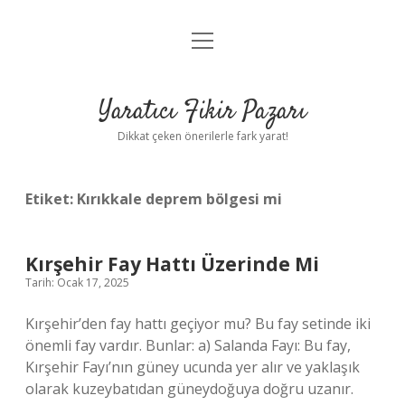
menüyü
Anasayfa
aç
Gizlilik Politikası
Yaratıcı Fikir Pazarı
Yasal Uyarı
Dikkat çeken önerilerle fark yarat!
Hakkımızda
Etiket:
Kırıkkale deprem bölgesi mi
Kırşehir Fay Hattı Üzerinde Mi
Tarih: Ocak 17, 2025
Kırşehir’den fay hattı geçiyor mu? Bu fay setinde iki
önemli fay vardır. Bunlar: a) Salanda Fayı: Bu fay,
Kırşehir Fayı’nın güney ucunda yer alır ve yaklaşık
olarak kuzeybatıdan güneydoğuya doğru uzanır.