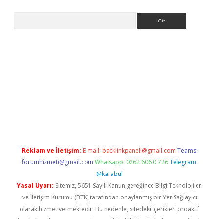
Arama
tülipbet
Reklam ve İletişim:
E-mail:
backlinkpaneli@gmail.com
Teams:
forumhizmeti@gmail.com
Whatsapp: 0262 606 0 726
Telegram:
@karabul
Yasal Uyarı:
Sitemiz, 5651 Sayılı Kanun gereğince Bilgi Teknolojileri
ve İletişim Kurumu (BTK) tarafından onaylanmış bir Yer Sağlayıcı
olarak hizmet vermektedir. Bu nedenle, sitedeki içerikleri proaktif