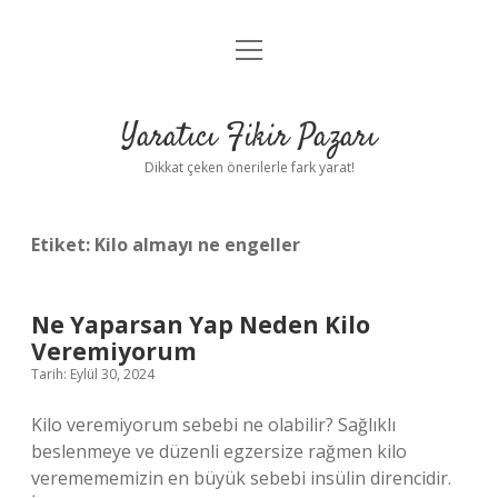
menüyü
Anasayfa
aç
Gizlilik Politikası
Yaratıcı Fikir Pazarı
Yasal Uyarı
Dikkat çeken önerilerle fark yarat!
Hakkımızda
Etiket:
Kilo almayı ne engeller
Ne Yaparsan Yap Neden Kilo
Veremiyorum
Tarih: Eylül 30, 2024
Kilo veremiyorum sebebi ne olabilir? Sağlıklı
beslenmeye ve düzenli egzersize rağmen kilo
veremememizin en büyük sebebi insülin direncidir.