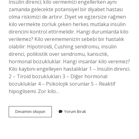
İnsülin direnci; kilo vermemizi engellerken aynı
zamanda gelecekte potansiyel bir diyabet hastası
olma riskimizi de artırır. Diyet ve egzersize rağmen
kilo vermekte zorluk çeken herkes mutlaka insülin
direncini kontrol ettirmelidir. Hangi durumlarda kilo
verilemez? Kilo verememenizin sebebi bir hastalık
olabilir: Hipotiroidi, Cushing sendromu, insülin
direnci, polikistik over sendromu, kansızlık,
hormonal bozukluklar. Hangi insanlar kilo veremez?
Kilo kaybını engelleyen hastalıklar 1 – İnsülin direnci.
2 – Tiroid bozuklukları 3 – Diğer hormonal
bozukluklar 4 – Psikolojik sorunlar 5 – Reaktif
hipoglisemi. Zor kilo…
Ne
Devamını okuyun
Yorum Bırak
Yaparsan
Yap
Neden
Kilo