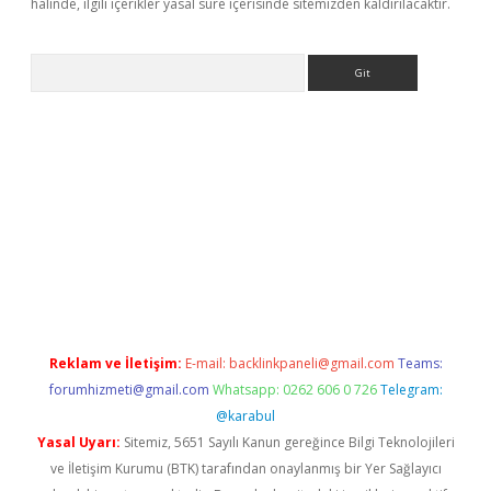
halinde, ilgili içerikler yasal süre içerisinde sitemizden kaldırılacaktır.
Arama
tülipbet
Reklam ve İletişim:
E-mail:
backlinkpaneli@gmail.com
Teams:
forumhizmeti@gmail.com
Whatsapp: 0262 606 0 726
Telegram:
@karabul
Yasal Uyarı:
Sitemiz, 5651 Sayılı Kanun gereğince Bilgi Teknolojileri
ve İletişim Kurumu (BTK) tarafından onaylanmış bir Yer Sağlayıcı