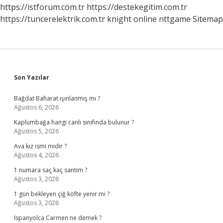
Veremiyorum
https://istforum.com.tr
https://destekegitim.com.tr
https://tuncerelektrik.com.tr
knight online
nttgame
Sitemap
Sidebar
Son Yazılar
Bağdat Baharat ışınlanmış mı ?
Ağustos 6, 2026
Kaplumbağa hangi canlı sınıfında bulunur ?
Ağustos 5, 2026
Ava kız ismi midir ?
Ağustos 4, 2026
1 numara saç kaç santim ?
Ağustos 3, 2026
1 gün bekleyen çiğ köfte yenir mi ?
Ağustos 3, 2026
İspanyolca Carmen ne demek ?