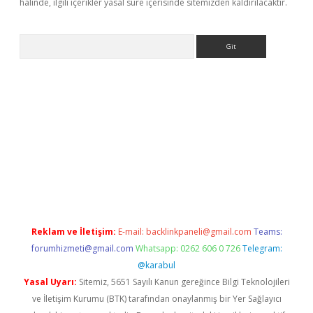
halinde, ilgili içerikler yasal süre içerisinde sitemizden kaldırılacaktır.
Arama
tülipbet
Reklam ve İletişim:
E-mail:
backlinkpaneli@gmail.com
Teams:
forumhizmeti@gmail.com
Whatsapp: 0262 606 0 726
Telegram:
@karabul
Yasal Uyarı:
Sitemiz, 5651 Sayılı Kanun gereğince Bilgi Teknolojileri
ve İletişim Kurumu (BTK) tarafından onaylanmış bir Yer Sağlayıcı