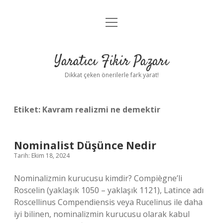
menüyü
Anasayfa
aç
Gizlilik Politikası
Yaratıcı Fikir Pazarı
Yasal Uyarı
Dikkat çeken önerilerle fark yarat!
Hakkımızda
Etiket:
Kavram realizmi ne demektir
Nominalist Düşünce Nedir
Tarih: Ekim 18, 2024
Nominalizmin kurucusu kimdir? Compiègne’li
Roscelin (yaklaşık 1050 – yaklaşık 1121), Latince adı
Roscellinus Compendiensis veya Rucelinus ile daha
iyi bilinen, nominalizmin kurucusu olarak kabul