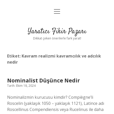
menüyü
Anasayfa
aç
Gizlilik Politikası
Yaratıcı Fikir Pazarı
Yasal Uyarı
Dikkat çeken önerilerle fark yarat!
Hakkımızda
Etiket:
Kavram realizmi kavramcılık ve adcılık
nedir
Nominalist Düşünce Nedir
Tarih: Ekim 18, 2024
Nominalizmin kurucusu kimdir? Compiègne’li
Roscelin (yaklaşık 1050 – yaklaşık 1121), Latince adı
Roscellinus Compendiensis veya Rucelinus ile daha