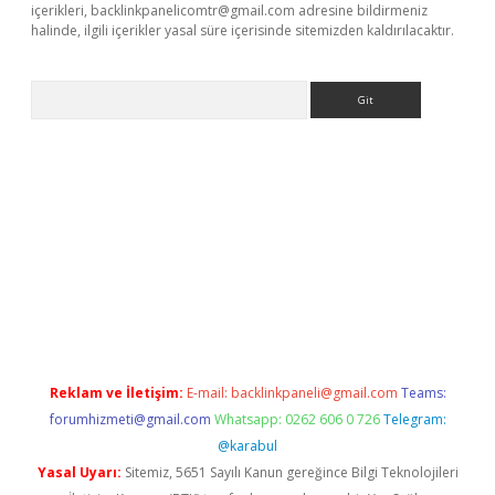
içerikleri,
backlinkpanelicomtr@gmail.com
adresine bildirmeniz
halinde, ilgili içerikler yasal süre içerisinde sitemizden kaldırılacaktır.
Arama
tülipbet
Reklam ve İletişim:
E-mail:
backlinkpaneli@gmail.com
Teams:
forumhizmeti@gmail.com
Whatsapp: 0262 606 0 726
Telegram:
@karabul
Yasal Uyarı:
Sitemiz, 5651 Sayılı Kanun gereğince Bilgi Teknolojileri