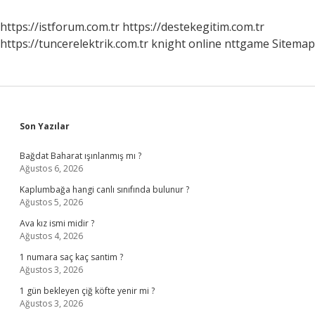
https://istforum.com.tr
https://destekegitim.com.tr
https://tuncerelektrik.com.tr
knight online
nttgame
Sitemap
Sidebar
Son Yazılar
Bağdat Baharat ışınlanmış mı ?
Ağustos 6, 2026
Kaplumbağa hangi canlı sınıfında bulunur ?
Ağustos 5, 2026
Ava kız ismi midir ?
Ağustos 4, 2026
1 numara saç kaç santim ?
Ağustos 3, 2026
1 gün bekleyen çiğ köfte yenir mi ?
Ağustos 3, 2026