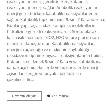
reaksiyonlar enerji gerektirirken, katabolik
reaksiyonlar enerji sağlar. Anabolik reaksiyonlar
enerji gerektirirken, katabolik reaksiyonlar enerji
sağlar. Katabolik tepkime nedir 9. sınıf? Katabolizma:
Bunlar yapı taşlarındaki kompleks moleküllerin
hidrolizine gerekli reaksiyonlardır. Sonuç olarak,
karmaşık moleküller CO2, H2O ve üre gibi en son
ürünlere dönüştürülür. Katabolik reaksiyonlar,
enerjinin aç olduğu ve maddenin kaybolduğu
oksidasyon tipinin kimyasal reaksiyonlarının tipidir.
Katabolik ne demek 9. sınıf? Kalp veya katabolizma,
daha küçük moleküllerde ve bu süreçlerde enerji
açısından zengin ve büyük moleküllerin
çözülmesidir.…
Anabolik
Devamını okuyun
Yorum Bırak
Ne
Demek
9