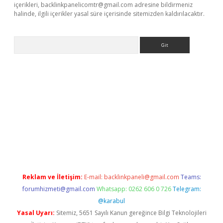
içerikleri,
backlinkpanelicomtr@gmail.com
adresine bildirmeniz
halinde, ilgili içerikler yasal süre içerisinde sitemizden kaldırılacaktır.
Arama
ülipbet
Reklam ve İletişim:
E-mail:
backlinkpaneli@gmail.com
Teams:
forumhizmeti@gmail.com
Whatsapp: 0262 606 0 726
Telegram:
@karabul
Yasal Uyarı:
Sitemiz, 5651 Sayılı Kanun gereğince Bilgi Teknolojileri