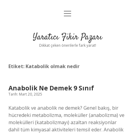
menüyü
Anasayfa
aç
Gizlilik Politikası
Yaratıcı Fikir Pazarı
Yasal Uyarı
Dikkat çeken önerilerle fark yarat!
Hakkımızda
Etiket:
Katabolik olmak nedir
Anabolik Ne Demek 9 Sınıf
Tarih: Mart 20, 2025
Katabolik ve anabolik ne demek? Genel bakış, bir
hücredeki metabolizma, moleküller (anabolizma) ve
molekülleri (katabolizmayı) azaltan reaksiyonlar
dahil tüm kimyasal aktiviteleri temsil eder. Anabolik