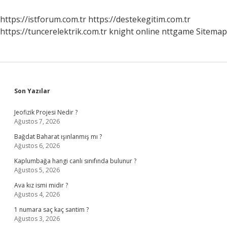
Sınıf
https://istforum.com.tr
https://destekegitim.com.tr
https://tuncerelektrik.com.tr
knight online
nttgame
Sitemap
Sidebar
Son Yazılar
Jeofizik Projesi Nedir ?
Ağustos 7, 2026
Bağdat Baharat ışınlanmış mı ?
Ağustos 6, 2026
Kaplumbağa hangi canlı sınıfında bulunur ?
Ağustos 5, 2026
Ava kız ismi midir ?
Ağustos 4, 2026
1 numara saç kaç santim ?
Ağustos 3, 2026