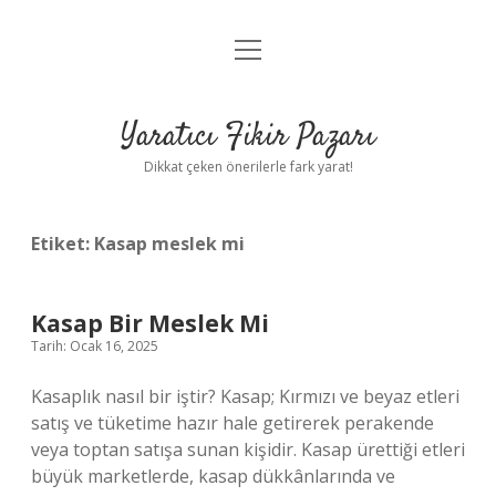
menüyü
Anasayfa
aç
Gizlilik Politikası
Yaratıcı Fikir Pazarı
Yasal Uyarı
Dikkat çeken önerilerle fark yarat!
Hakkımızda
Etiket:
Kasap meslek mi
Kasap Bir Meslek Mi
Tarih: Ocak 16, 2025
Kasaplık nasıl bir iştir? Kasap; Kırmızı ve beyaz etleri
satış ve tüketime hazır hale getirerek perakende
veya toptan satışa sunan kişidir. Kasap ürettiği etleri
büyük marketlerde, kasap dükkânlarında ve