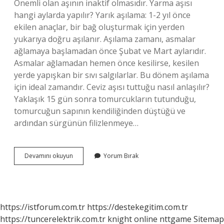
Önemli olan aşının inaktif olmasıdır. Yarma aşısı
hangi aylarda yapılır? Yarık aşılama: 1-2 yıl önce
ekilen anaçlar, bir bağ oluşturmak için yerden
yukarıya doğru aşılanır. Aşılama zamanı, asmalar
ağlamaya başlamadan önce Şubat ve Mart aylarıdır.
Asmalar ağlamadan hemen önce kesilirse, kesilen
yerde yapışkan bir sıvı salgılarlar. Bu dönem aşılama
için ideal zamandır. Ceviz aşısı tuttuğu nasıl anlaşılır?
Yaklaşık 15 gün sonra tomurcukların tutunduğu,
tomurcuğun sapının kendiliğinden düştüğü ve
ardından sürgünün filizlenmeye…
Ceviz
Devamını okuyun
Yorum Bırak
Yarma
Aşı
Ne
Zaman
Yapılır
https://istforum.com.tr
https://destekegitim.com.tr
https://tuncerelektrik.com.tr
knight online
nttgame
Sitemap