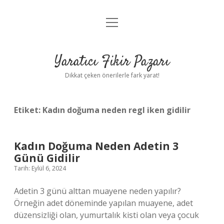
menüyü
Anasayfa
aç
Gizlilik Politikası
Yaratıcı Fikir Pazarı
Yasal Uyarı
Dikkat çeken önerilerle fark yarat!
Hakkımızda
Etiket:
Kadın doğuma neden regl iken gidilir
Kadın Doğuma Neden Adetin 3
Günü Gidilir
Tarih: Eylül 6, 2024
Adetin 3 günü alttan muayene neden yapılır?
Örneğin adet döneminde yapılan muayene, adet
düzensizliği olan, yumurtalık kisti olan veya çocuk