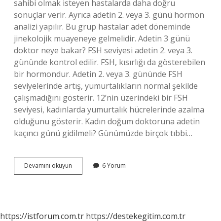
sahibi olmak isteyen hastalarda daha doğru
sonuçlar verir. Ayrıca adetin 2. veya 3. günü hormon
analizi yapılır. Bu grup hastalar adet döneminde
jinekolojik muayeneye gelmelidir. Adetin 3 günü
doktor neye bakar? FSH seviyesi adetin 2. veya 3.
gününde kontrol edilir. FSH, kısırlığı da gösterebilen
bir hormondur. Adetin 2. veya 3. gününde FSH
seviyelerinde artış, yumurtalıkların normal şekilde
çalışmadığını gösterir. 12’nin üzerindeki bir FSH
seviyesi, kadınlarda yumurtalık hücrelerinde azalma
olduğunu gösterir. Kadın doğum doktoruna adetin
kaçıncı günü gidilmeli? Günümüzde birçok tıbbi…
Kadın
Devamını okuyun
6 Yorum
Doğuma
Neden
Adetin
3
Günü
https://istforum.com.tr
https://destekegitim.com.tr
Gidilir