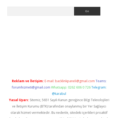
Arama
ülipbet
Reklam ve İletişim:
E-mail:
backlinkpaneli@gmail.com
Teams:
forumhizmeti@gmail.com
Whatsapp: 0262 606 0 726
Telegram:
@karabul
Yasal Uyarı:
Sitemiz, 5651 Sayılı Kanun gereğince Bilgi Teknolojileri
ve İletişim Kurumu (BTK) tarafından onaylanmış bir Yer Sağlayıcı
olarak hizmet vermektedir. Bu nedenle, sitedeki içerikleri proaktif