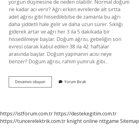
yorgun düşmesine de neden olabilir. Normal doğum
ne kadar acı verir? Ağrı erken evrelerde alt sırtta
adet ağrısı gibi hissedilebilse de zamanla bu ağrı
daha şiddetli hale gelir ve daha uzun sürer. Sıklığı
giderek artar ve ağrı her 3 ila 5 dakikada bir
hissedilmeye başlar. Doğum ağrısı, gebeliğin son
evresi olarak kabul edilen 38 ila 42. haftalar
arasında başlar. Doğum yapmanın acısı neye
benzer? Doğum ağrısı, rahim yumruk gibi…
Normal
Devamını okuyun
Yorum Bırak
Doğum
Çok
Acır
Mı
https://istforum.com.tr
https://destekegitim.com.tr
https://tuncerelektrik.com.tr
knight online
nttgame
Sitemap