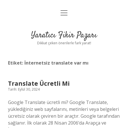
menüyü
Anasayfa
aç
Gizlilik Politikası
Yaratıcı Fikir Pazarı
Yasal Uyarı
Dikkat çeken önerilerle fark yarat!
Hakkımızda
Etiket:
İnternetsiz translate var mı
Translate Ücretli Mi
Tarih: Eylül 30, 2024
Google Translate ücretli mi? Google Translate,
yüklediğiniz web sayfalarını, metinleri veya belgeleri
ücretsiz olarak çeviren bir araçtır. Google tarafından
sağlanır. İlk olarak 28 Nisan 2006’da Arapça ve