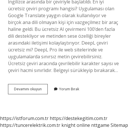
İngilizce arasında bir çeviriyle başlatıldı. En iyi
ücretsiz çeviri programı hangisi? Uygulaması olan
Google Translate yaygın olarak kullanılıyor ve
birçok ana dili olmayan kişi için vazgeçilmez bir araç
haline geldi. Bu ücretsiz AI çevirmeni 100’den fazla
dili destekliyor ve metinden sese özelliği bireyler
arasındaki iletişimi kolaylaştırıyor. DeepL çeviri
ücretsiz mi? DeepL Pro ile web sitelerinde ve
uygulamalarda sınırsız metin çevirebilirsiniz.
Ücretsiz çeviri aracında çevrilebilir karakter sayısı ve
çeviri hacmi sınırlıdır. Belgeyi sürükleyip bırakarak…
Translate
Devamını okuyun
Yorum Bırak
Ücretli
Mi
https://istforum.com.tr
https://destekegitim.com.tr
https://tuncerelektrik.com.tr
knight online
nttgame
Sitemap