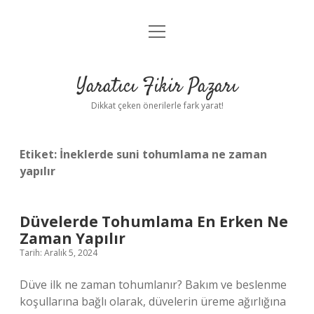
menüyü
Anasayfa
aç
Gizlilik Politikası
Yaratıcı Fikir Pazarı
Yasal Uyarı
Dikkat çeken önerilerle fark yarat!
Hakkımızda
Etiket:
İneklerde suni tohumlama ne zaman
yapılır
Düvelerde Tohumlama En Erken Ne
Zaman Yapılır
Tarih: Aralık 5, 2024
Düve ilk ne zaman tohumlanır? Bakım ve beslenme
koşullarına bağlı olarak, düvelerin üreme ağırlığına