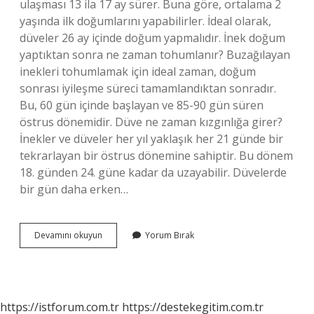
ulaşması 13 ila 17 ay sürer. Buna göre, ortalama 2
yaşında ilk doğumlarını yapabilirler. İdeal olarak,
düveler 26 ay içinde doğum yapmalıdır. İnek doğum
yaptıktan sonra ne zaman tohumlanır? Buzağılayan
inekleri tohumlamak için ideal zaman, doğum
sonrası iyileşme süreci tamamlandıktan sonradır.
Bu, 60 gün içinde başlayan ve 85-90 gün süren
östrus dönemidir. Düve ne zaman kızgınlığa girer?
İnekler ve düveler her yıl yaklaşık her 21 günde bir
tekrarlayan bir östrus dönemine sahiptir. Bu dönem
18. günden 24. güne kadar da uzayabilir. Düvelerde
bir gün daha erken…
Düvelerde
Devamını okuyun
Yorum Bırak
Tohumlama
En
Erken
Ne
Zaman
https://istforum.com.tr
https://destekegitim.com.tr
Yapılır