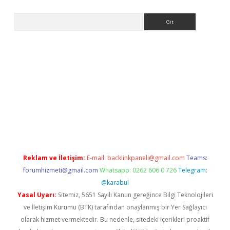
Arama
ülipbet
Reklam ve İletişim:
E-mail:
backlinkpaneli@gmail.com
Teams:
forumhizmeti@gmail.com
Whatsapp: 0262 606 0 726
Telegram:
@karabul
Yasal Uyarı:
Sitemiz, 5651 Sayılı Kanun gereğince Bilgi Teknolojileri
ve İletişim Kurumu (BTK) tarafından onaylanmış bir Yer Sağlayıcı
olarak hizmet vermektedir. Bu nedenle, sitedeki içerikleri proaktif