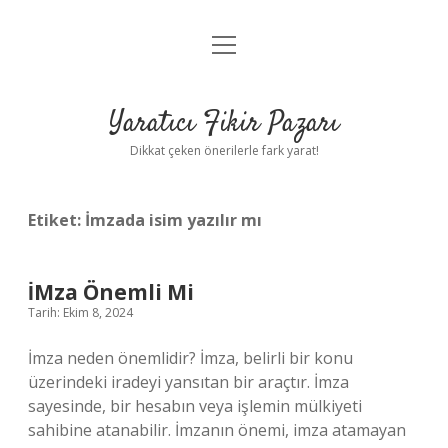
menüyü
Anasayfa
aç
Gizlilik Politikası
Yaratıcı Fikir Pazarı
Yasal Uyarı
Dikkat çeken önerilerle fark yarat!
Hakkımızda
Etiket:
İmzada isim yazılır mı
İMza Önemli Mi
Tarih: Ekim 8, 2024
İmza neden önemlidir? İmza, belirli bir konu
üzerindeki iradeyi yansıtan bir araçtır. İmza
sayesinde, bir hesabın veya işlemin mülkiyeti
sahibine atanabilir. İmzanın önemi, imza atamayan