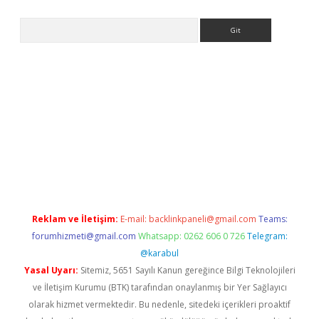
Arama
ülipbet
Reklam ve İletişim:
E-mail:
backlinkpaneli@gmail.com
Teams:
forumhizmeti@gmail.com
Whatsapp: 0262 606 0 726
Telegram:
@karabul
Yasal Uyarı:
Sitemiz, 5651 Sayılı Kanun gereğince Bilgi Teknolojileri
ve İletişim Kurumu (BTK) tarafından onaylanmış bir Yer Sağlayıcı
olarak hizmet vermektedir. Bu nedenle, sitedeki içerikleri proaktif