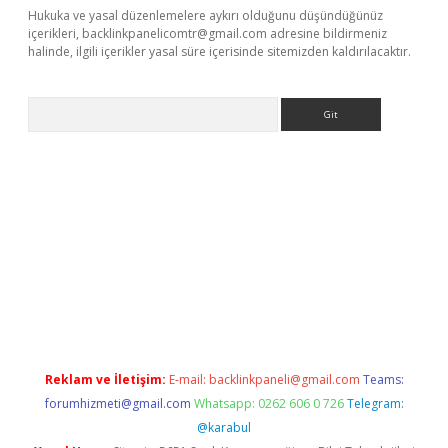
Hukuka ve yasal düzenlemelere aykırı olduğunu düşündüğünüz
içerikleri,
backlinkpanelicomtr@gmail.com
adresine bildirmeniz
halinde, ilgili içerikler yasal süre içerisinde sitemizden kaldırılacaktır.
Arama
ülipbet
Reklam ve İletişim:
E-mail:
backlinkpaneli@gmail.com
Teams:
forumhizmeti@gmail.com
Whatsapp: 0262 606 0 726
Telegram:
@karabul