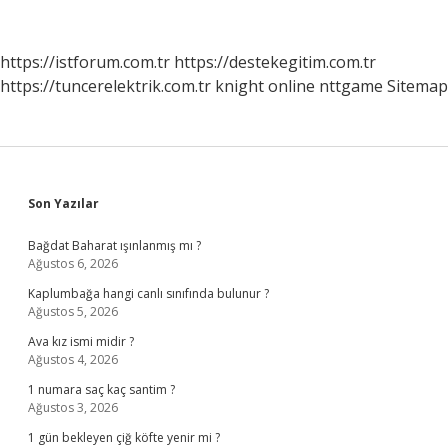
Olarak
Nelerden
Yararlan
https://istforum.com.tr
https://destekegitim.com.tr
https://tuncerelektrik.com.tr
knight online
nttgame
Sitemap
Sidebar
Son Yazılar
Bağdat Baharat ışınlanmış mı ?
Ağustos 6, 2026
Kaplumbağa hangi canlı sınıfında bulunur ?
Ağustos 5, 2026
Ava kız ismi midir ?
Ağustos 4, 2026
1 numara saç kaç santim ?
Ağustos 3, 2026
1 gün bekleyen çiğ köfte yenir mi ?