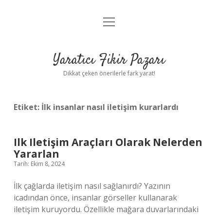
menüyü
Anasayfa
aç
Gizlilik Politikası
Yaratıcı Fikir Pazarı
Yasal Uyarı
Dikkat çeken önerilerle fark yarat!
Hakkımızda
Etiket:
İlk insanlar nasıl iletişim kurarlardı
Ilk Iletişim Araçları Olarak Nelerden
Yararlan
Tarih: Ekim 8, 2024
İlk çağlarda iletişim nasıl sağlanırdı? Yazının
icadından önce, insanlar görseller kullanarak
iletişim kuruyordu. Özellikle mağara duvarlarındaki