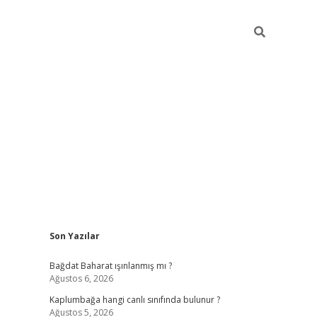
Sidebar
Son Yazılar
bet
grandoperabet giriş
betexper.xyz
betci giriş
betci
tülipbet
Bağdat Baharat ışınlanmış mı ?
Ağustos 6, 2026
Kaplumbağa hangi canlı sınıfında bulunur ?
Ağustos 5, 2026