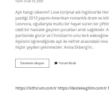
Tarih: Ocak 16, 2025
Aşk hangi ülkenin? Love (orijinal adı İngilizce’de He
yazdığı 2013 yapımı Amerikan romantik dram ve bili
Leonora, oğullarıyla mutlu bir hayat süren bir çif
ciddi bir hastalık geçiren çocukları artık sağlıklıdır
partisinde görür ve Christian’ın onu terk edeceğine 
ilişkisini öğrendiğinde aşk ile nefret arasındaki ince ç
hiçbir şeyden çekinmezler. Anna Ekberg’in…
Yetişkinler
Devamını okuyun
Yorum Bırak
Için
Aşk
Hangi
Ülke
Yapımı
https://istforum.com.tr
https://destekegitim.com.tr