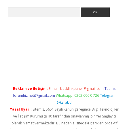
Arama
tülipbet
Reklam ve İletişim:
E-mail:
backlinkpaneli@gmail.com
Teams:
forumhizmeti@gmail.com
Whatsapp: 0262 606 0 726
Telegram:
@karabul
Yasal Uyarı:
Sitemiz, 5651 Sayılı Kanun gereğince Bilgi Teknolojileri
ve İletişim Kurumu (BTK) tarafından onaylanmış bir Yer Sağlayıcı
olarak hizmet vermektedir. Bu nedenle, sitedeki içerikleri proaktif