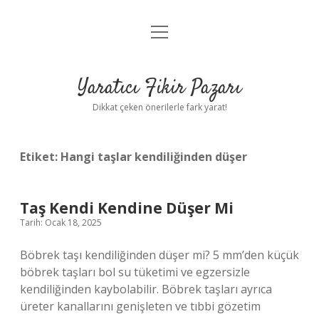
menüyü
Anasayfa
aç
Gizlilik Politikası
Yaratıcı Fikir Pazarı
Yasal Uyarı
Dikkat çeken önerilerle fark yarat!
Hakkımızda
Etiket:
Hangi taşlar kendiliğinden düşer
Taş Kendi Kendine Düşer Mi
Tarih: Ocak 18, 2025
Böbrek taşı kendiliğinden düşer mi? 5 mm’den küçük
böbrek taşları bol su tüketimi ve egzersizle
kendiliğinden kaybolabilir. Böbrek taşları ayrıca
üreter kanallarını genişleten ve tıbbi gözetim