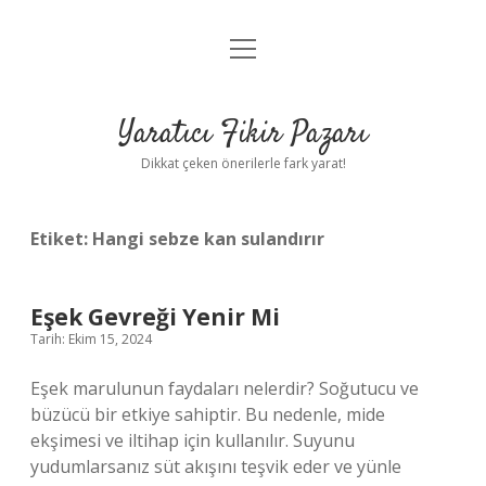
menüyü
Anasayfa
aç
Gizlilik Politikası
Yaratıcı Fikir Pazarı
Yasal Uyarı
Dikkat çeken önerilerle fark yarat!
Hakkımızda
Etiket:
Hangi sebze kan sulandırır
Eşek Gevreği Yenir Mi
Tarih: Ekim 15, 2024
Eşek marulunun faydaları nelerdir? Soğutucu ve
büzücü bir etkiye sahiptir. Bu nedenle, mide
ekşimesi ve iltihap için kullanılır. Suyunu
yudumlarsanız süt akışını teşvik eder ve yünle