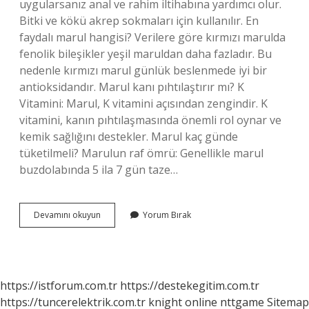
uygularsanız anal ve rahim iltihabına yardımcı olur.
Bitki ve kökü akrep sokmaları için kullanılır. En
faydalı marul hangisi? Verilere göre kırmızı marulda
fenolik bileşikler yeşil maruldan daha fazladır. Bu
nedenle kırmızı marul günlük beslenmede iyi bir
antioksidandır. Marul kanı pıhtılaştırır mı? K
Vitamini: Marul, K vitamini açısından zengindir. K
vitamini, kanın pıhtılaşmasında önemli rol oynar ve
kemik sağlığını destekler. Marul kaç günde
tüketilmeli? Marulun raf ömrü: Genellikle marul
buzdolabında 5 ila 7 gün taze…
Eşek
Devamını okuyun
Yorum Bırak
Gevreği
Yenir
Mi
https://istforum.com.tr
https://destekegitim.com.tr
https://tuncerelektrik.com.tr
knight online
nttgame
Sitemap