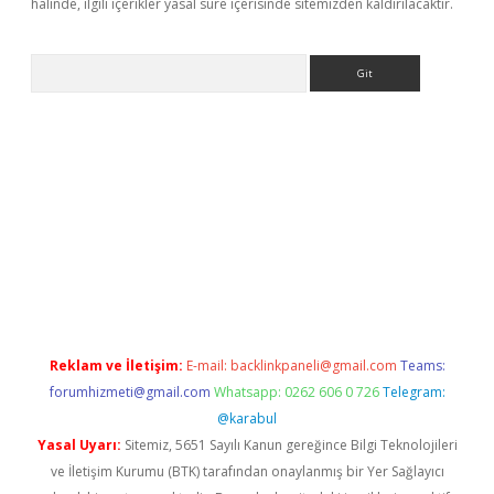
halinde, ilgili içerikler yasal süre içerisinde sitemizden kaldırılacaktır.
Arama
ülipbet
Reklam ve İletişim:
E-mail:
backlinkpaneli@gmail.com
Teams:
forumhizmeti@gmail.com
Whatsapp: 0262 606 0 726
Telegram:
@karabul
Yasal Uyarı:
Sitemiz, 5651 Sayılı Kanun gereğince Bilgi Teknolojileri
ve İletişim Kurumu (BTK) tarafından onaylanmış bir Yer Sağlayıcı