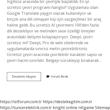
İngilizce arasında bir çeviriyle başlatıldı. En iyi
ücretsiz çeviri programı hangisi? Uygulaması olan
Google Translate yaygın olarak kullanılıyor ve
birçok ana dili olmayan kişi için vazgeçilmez bir araç
haline geldi. Bu ücretsiz AI çevirmeni 100’den fazla
dili destekliyor ve metinden sese özelliği bireyler
arasındaki iletişimi kolaylaştırıyor. DeepL çeviri
ücretsiz mi? DeepL Pro ile web sitelerinde ve
uygulamalarda sınırsız metin çevirebilirsiniz.
Ücretsiz çeviri aracında çevrilebilir karakter sayısı ve
çeviri hacmi sınırlıdır. Belgeyi sürükleyip bırakarak…
Translate
Devamını okuyun
Yorum Bırak
Ücretli
Mi
https://istforum.com.tr
https://destekegitim.com.tr
https://tuncerelektrik.com.tr
knight online
nttgame
Sitemap