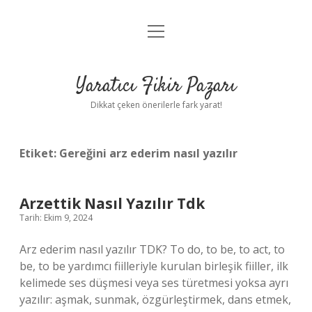
menüyü
Anasayfa
aç
Gizlilik Politikası
Yaratıcı Fikir Pazarı
Yasal Uyarı
Dikkat çeken önerilerle fark yarat!
Hakkımızda
Etiket:
Gereğini arz ederim nasıl yazılır
Arzettik Nasıl Yazılır Tdk
Tarih: Ekim 9, 2024
Arz ederim nasıl yazılır TDK? To do, to be, to act, to
be, to be yardımcı fiilleriyle kurulan birleşik fiiller, ilk
kelimede ses düşmesi veya ses türetmesi yoksa ayrı
yazılır: aşmak, sunmak, özgürleştirmek, dans etmek,