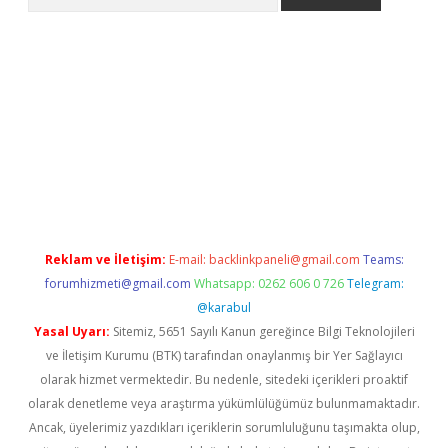
ülipbet
Reklam ve İletişim:
E-mail:
backlinkpaneli@gmail.com
Teams:
forumhizmeti@gmail.com
Whatsapp: 0262 606 0 726
Telegram:
@karabul
Yasal Uyarı:
Sitemiz, 5651 Sayılı Kanun gereğince Bilgi Teknolojileri
ve İletişim Kurumu (BTK) tarafından onaylanmış bir Yer Sağlayıcı
olarak hizmet vermektedir. Bu nedenle, sitedeki içerikleri proaktif
olarak denetleme veya araştırma yükümlülüğümüz bulunmamaktadır.
Ancak, üyelerimiz yazdıkları içeriklerin sorumluluğunu taşımakta olup,