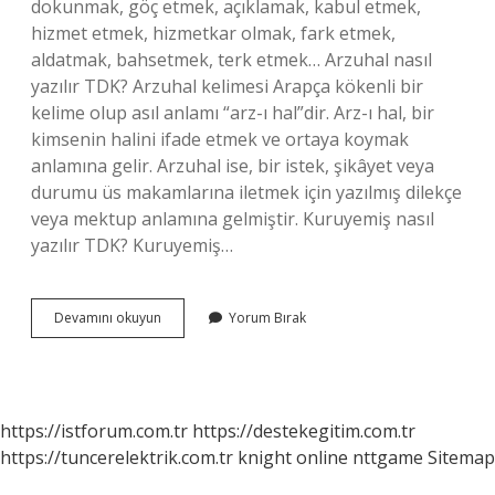
dokunmak, göç etmek, açıklamak, kabul etmek,
hizmet etmek, hizmetkar olmak, fark etmek,
aldatmak, bahsetmek, terk etmek… Arzuhal nasıl
yazılır TDK? Arzuhal kelimesi Arapça kökenli bir
kelime olup asıl anlamı “arz-ı hal”dir. Arz-ı hal, bir
kimsenin halini ifade etmek ve ortaya koymak
anlamına gelir. Arzuhal ise, bir istek, şikâyet veya
durumu üs makamlarına iletmek için yazılmış dilekçe
veya mektup anlamına gelmiştir. Kuruyemiş nasıl
yazılır TDK? Kuruyemiş…
Arzettik
Devamını okuyun
Yorum Bırak
Nasıl
Yazılır
Tdk
https://istforum.com.tr
https://destekegitim.com.tr
https://tuncerelektrik.com.tr
knight online
nttgame
Sitemap