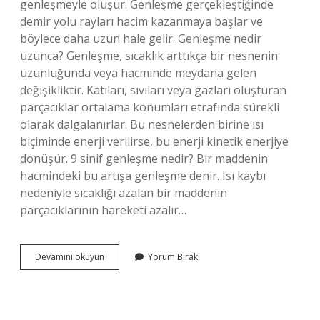
genleşmeyle oluşur. Genleşme gerçekleştiğinde
demir yolu rayları hacim kazanmaya başlar ve
böylece daha uzun hale gelir. Genleşme nedir
uzunca? Genleşme, sıcaklık arttıkça bir nesnenin
uzunluğunda veya hacminde meydana gelen
değişikliktir. Katıları, sıvıları veya gazları oluşturan
parçacıklar ortalama konumları etrafında sürekli
olarak dalgalanırlar. Bu nesnelerden birine ısı
biçiminde enerji verilirse, bu enerji kinetik enerjiye
dönüşür. 9 sinif genleşme nedir? Bir maddenin
hacmindeki bu artışa genleşme denir. Isı kaybı
nedeniyle sıcaklığı azalan bir maddenin
parçacıklarının hareketi azalır…
Genleşme
Devamını okuyun
Yorum Bırak
Nedir
Kısa
Özeti