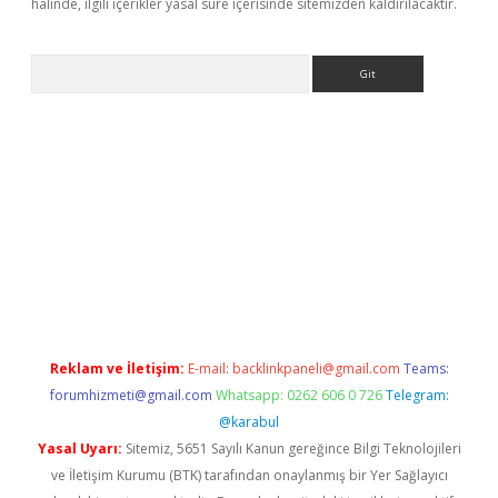
halinde, ilgili içerikler yasal süre içerisinde sitemizden kaldırılacaktır.
Arama
ülipbet
Reklam ve İletişim:
E-mail:
backlinkpaneli@gmail.com
Teams:
forumhizmeti@gmail.com
Whatsapp: 0262 606 0 726
Telegram:
@karabul
Yasal Uyarı:
Sitemiz, 5651 Sayılı Kanun gereğince Bilgi Teknolojileri
ve İletişim Kurumu (BTK) tarafından onaylanmış bir Yer Sağlayıcı