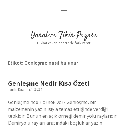
menüyü
Anasayfa
aç
Gizlilik Politikası
Yaratıcı Fikir Pazarı
Yasal Uyarı
Dikkat çeken önerilerle fark yarat!
Hakkımızda
Etiket:
Genleşme nasıl bulunur
Genleşme Nedir Kısa Özeti
Tarih: Kasım 24, 2024
Genleşme nedir örnek ver? Genleşme, bir
malzemenin yazın ısıyla temas ettiğinde verdiği
tepkidir. Bunun en açık örneği demir yolu raylarıdır.
Demiryolu rayları arasındaki boşluklar yazın