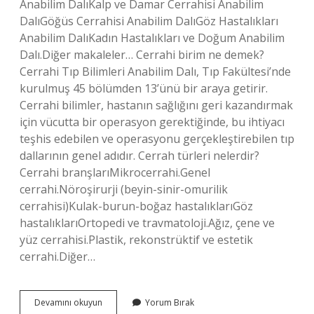
Anabilim DalıKalp ve Damar Cerrahisi Anabilim
DalıGöğüs Cerrahisi Anabilim DalıGöz Hastalıkları
Anabilim DalıKadın Hastalıkları ve Doğum Anabilim
Dalı.Diğer makaleler… Cerrahi birim ne demek?
Cerrahi Tıp Bilimleri Anabilim Dalı, Tıp Fakültesi’nde
kurulmuş 45 bölümden 13’ünü bir araya getirir.
Cerrahi bilimler, hastanın sağlığını geri kazandırmak
için vücutta bir operasyon gerektiğinde, bu ihtiyacı
teşhis edebilen ve operasyonu gerçekleştirebilen tıp
dallarının genel adıdır. Cerrah türleri nelerdir?
Cerrahi branşlarıMikrocerrahi.Genel
cerrahi.Nöroşirurji (beyin-sinir-omurilik
cerrahisi)Kulak-burun-boğaz hastalıklarıGöz
hastalıklarıOrtopedi ve travmatoloji.Ağız, çene ve
yüz cerrahisi.Plastik, rekonstrüktif ve estetik
cerrahi.Diğer…
Cerrahi
Devamını okuyun
Yorum Bırak