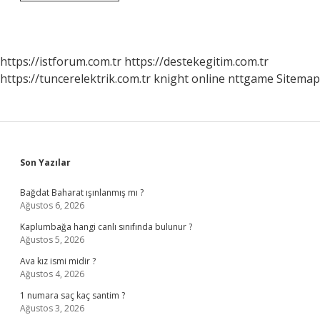
Birimler
Nelerdir
https://istforum.com.tr
https://destekegitim.com.tr
https://tuncerelektrik.com.tr
knight online
nttgame
Sitemap
Sidebar
Son Yazılar
Bağdat Baharat ışınlanmış mı ?
Ağustos 6, 2026
Kaplumbağa hangi canlı sınıfında bulunur ?
Ağustos 5, 2026
Ava kız ismi midir ?
Ağustos 4, 2026
1 numara saç kaç santim ?
Ağustos 3, 2026