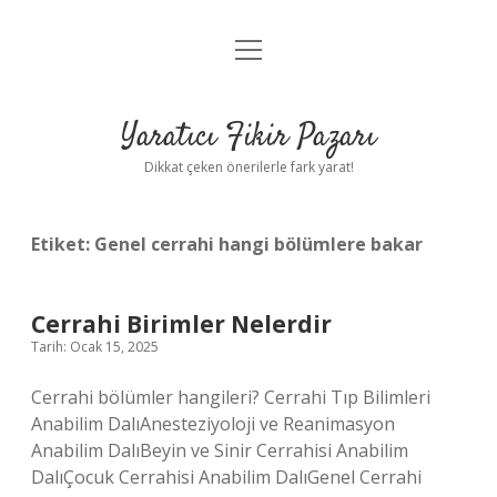
menüyü
Anasayfa
aç
Gizlilik Politikası
Yaratıcı Fikir Pazarı
Yasal Uyarı
Dikkat çeken önerilerle fark yarat!
Hakkımızda
Etiket:
Genel cerrahi hangi bölümlere bakar
Cerrahi Birimler Nelerdir
Tarih: Ocak 15, 2025
Cerrahi bölümler hangileri? Cerrahi Tıp Bilimleri
Anabilim DalıAnesteziyoloji ve Reanimasyon
Anabilim DalıBeyin ve Sinir Cerrahisi Anabilim
DalıÇocuk Cerrahisi Anabilim DalıGenel Cerrahi