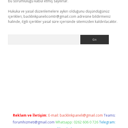
bu sorumluluğu kabul etmiş sayılırlar.
Hukuka ve yasal düzenlemelere aykırı olduğunu düşündüğünüz
içerikleri,
backlinkpanelicomtr@gmail.com
adresine bildirmeniz
halinde, ilgili içerikler yasal süre içerisinde sitemizden kaldırılacaktır.
Arama
ülipbet
Reklam ve İletişim:
E-mail:
backlinkpaneli@gmail.com
Teams:
forumhizmeti@gmail.com
Whatsapp: 0262 606 0 726
Telegram: