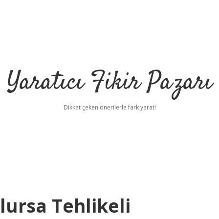
Yaratıcı Fikir Pazarı
Dikkat çeken önerilerle fark yarat!
ilbet mobil giriş
il
lursa Tehlikeli