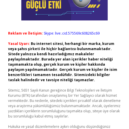
Reklam ve İletişim:
Skype: live:.cid.575569c608265c69
Yasal Uyarı:
Bu internet sitesi, herhangi bir marka, kurum
veya şahıs şirketi ile hiçbir bağlantısı bulunmamaktadır.
Sitede yalnızca kendi hazırladığımız makaleler
paylaşılmaktadır. Burada yer alan içerikler haber niteliği
taşımamakta olup, gerçek kurum ve kişiler hakkında
paylaşım yapılmamaktadır. Gerçek kurum ve kişiler ile isim
benzerlikleri tamamen tesadüfidir. Sitemizdeki bilgiler
taslak halindedir ve tavsiye niteliği taşımazlar.
Sitemiz, 5651 Sayılı Kanun gereğince Bilgi Teknolojileri ve İletişim
Kurumu (BTK) tarafından onaylanmış bir Yer Sağlayıcı olarak hizmet
vermektedir. Bu nedenle, sitedeki içerikleri proaktif olarak denetleme
veya araştırma yükümlülüğümüz bulunmamaktadır. Ancak, üyelerimiz
yazdıkları içeriklerin sorumluluğunu taşımakta olup, siteye üye olarak
bu sorumluluğu kabul etmiş sayılırlar.
Hukuka ve yasal düzenlemelere aykırı olduğunu düşündüğünüz