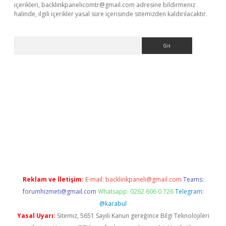
içerikleri,
backlinkpanelicomtr@gmail.com
adresine bildirmeniz
halinde, ilgili içerikler yasal süre içerisinde sitemizden kaldırılacaktır.
Arama
tülipbet
Reklam ve İletişim:
E-mail:
backlinkpaneli@gmail.com
Teams:
forumhizmeti@gmail.com
Whatsapp: 0262 606 0 726
Telegram:
@karabul
Yasal Uyarı:
Sitemiz, 5651 Sayılı Kanun gereğince Bilgi Teknolojileri