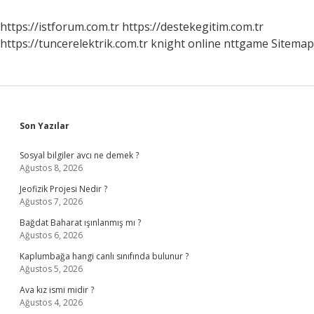
Kartı
Hangisi
https://istforum.com.tr
https://destekegitim.com.tr
https://tuncerelektrik.com.tr
knight online
nttgame
Sitemap
Sidebar
Son Yazılar
Sosyal bilgiler avcı ne demek ?
Ağustos 8, 2026
Jeofizik Projesi Nedir ?
Ağustos 7, 2026
Bağdat Baharat ışınlanmış mı ?
Ağustos 6, 2026
Kaplumbağa hangi canlı sınıfında bulunur ?
Ağustos 5, 2026
Ava kız ismi midir ?
Ağustos 4, 2026