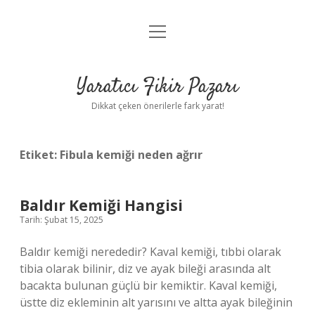
menüyü
Anasayfa
aç
Gizlilik Politikası
Yaratıcı Fikir Pazarı
Yasal Uyarı
Dikkat çeken önerilerle fark yarat!
Hakkımızda
Etiket:
Fibula kemiği neden ağrır
Baldır Kemiği Hangisi
Tarih: Şubat 15, 2025
Baldır kemiği nerededir? Kaval kemiği, tıbbi olarak
tibia olarak bilinir, diz ve ayak bileği arasında alt
bacakta bulunan güçlü bir kemiktir. Kaval kemiği,
üstte diz ekleminin alt yarısını ve altta ayak bileğinin