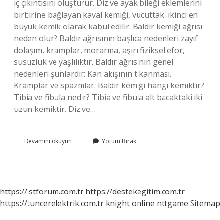
iç çıkıntısını oluşturur. Diz ve ayak bileği eklemlerini
birbirine bağlayan kaval kemiği, vücuttaki ikinci en
büyük kemik olarak kabul edilir. Baldır kemiği ağrısı
neden olur? Baldır ağrısının başlıca nedenleri zayıf
dolaşım, kramplar, morarma, aşırı fiziksel efor,
susuzluk ve yaşlılıktır. Baldır ağrısının genel
nedenleri şunlardır: Kan akışının tıkanması.
Kramplar ve spazmlar. Baldır kemiği hangi kemiktir?
Tibia ve fibula nedir? Tibia ve fibula alt bacaktaki iki
uzun kemiktir. Diz ve…
Baldır
Devamını okuyun
Yorum Bırak
Kemiği
Hangisi
https://istforum.com.tr
https://destekegitim.com.tr
https://tuncerelektrik.com.tr
knight online
nttgame
Sitemap