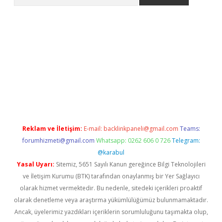
ülipbet
Reklam ve İletişim:
E-mail:
backlinkpaneli@gmail.com
Teams:
forumhizmeti@gmail.com
Whatsapp: 0262 606 0 726
Telegram:
@karabul
Yasal Uyarı:
Sitemiz, 5651 Sayılı Kanun gereğince Bilgi Teknolojileri
ve İletişim Kurumu (BTK) tarafından onaylanmış bir Yer Sağlayıcı
olarak hizmet vermektedir. Bu nedenle, sitedeki içerikleri proaktif
olarak denetleme veya araştırma yükümlülüğümüz bulunmamaktadır.
Ancak, üyelerimiz yazdıkları içeriklerin sorumluluğunu taşımakta olup,