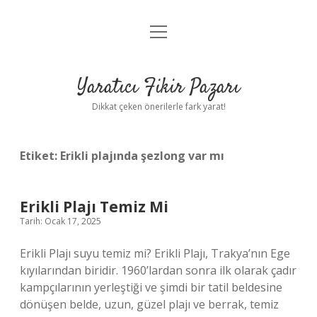
menüyü
Anasayfa
aç
Gizlilik Politikası
Yaratıcı Fikir Pazarı
Yasal Uyarı
Dikkat çeken önerilerle fark yarat!
Hakkımızda
Etiket:
Erikli plajında şezlong var mı
Erikli Plajı Temiz Mi
Tarih: Ocak 17, 2025
Erikli Plajı suyu temiz mi? Erikli Plajı, Trakya’nın Ege
kıyılarından biridir. 1960’lardan sonra ilk olarak çadır
kampçılarının yerleştiği ve şimdi bir tatil beldesine
dönüşen belde, uzun, güzel plajı ve berrak, temiz