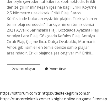
deniziyle çevreden tatilcileri cezbetmektedir. Erikli
denize girilir mi? Keşan ilçesine bağlı Erikli Köyü’ne
2,5 kilometre uzaklıktaki Erikli Plajı, Saros
Körfezi’nde bulunan eşsiz bir plajdır. Türkiye’nin en
temiz plajı nerededir? Türkiye’nin en temiz denizi
2021 Ayvalık Sarımsaklı Plajı, Bozcaada Ayazma Plajı,
Antalya Lara Plajı, Gökçeada Kefalos Plajı, Antalya
Çıralı Plajı, Çeşme Ilıca, Datça Ovabüklü, Marmaris
Amos gibi isimler en temiz denize sahip plajlar
arasındadır. Erikli plajında şezlong var mı? Erikli…
Erikli
Devamını okuyun
Yorum Bırak
Plajı
Temiz
Mi
https://istforum.com.tr
https://destekegitim.com.tr
https://tuncerelektrik.com.tr
knight online
nttgame
Sitemap