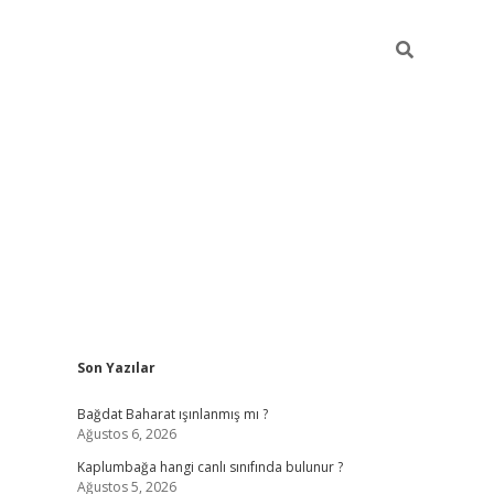
Sidebar
Son Yazılar
bet
grandoperabet giriş
betexper.xyz
betci giriş
betci
tülipbet
Bağdat Baharat ışınlanmış mı ?
Ağustos 6, 2026
Kaplumbağa hangi canlı sınıfında bulunur ?
Ağustos 5, 2026