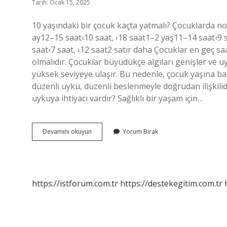
Tarih: Ocak 15, 2025
10 yaşındaki bir çocuk kaçta yatmalı? Çocuklarda n
ay12–15 saat‹10 saat, ›18 saat1–2 yaş11–14 saat‹9 s
saat‹7 saat, ›12 saat2 satır daha Çocuklar en geç s
olmalıdır. Çocuklar büyüdükçe algıları genişler ve 
yüksek seviyeye ulaşır. Bu nedenle, çocuk yaşına ba
düzenli uyku, düzenli beslenmeyle doğrudan ilişkilidir
uykuya ihtiyacı vardır? Sağlıklı bir yaşam için…
10
Devamını okuyun
Yorum Bırak
Yaşındaki
Bir
Çocuk
Kaç
Saat
https://istforum.com.tr
https://destekegitim.com.tr
Uyumalı