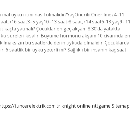
ormal uyku ritmi nasıl olmalıdır?YaşÖnerilirÖnerilmez4–11
aat, ›16 saat3–5 yaş10–13 saat‹8 saat, ›14 saat6-13 yaş9- 11
aat kaçta yatmalı? Çocuklar en geç akşam 8:30’da yatakta
uyku süreleri kısalır. Büyüme hormonu akşam 10 civarında en
kılmaksızın bu saatlerde derin uykuda olmalıdır. Çocuklarda
. 6 saatlik bir uyku yeterli mi? Sağlıklı bir insanın kaç saat
https://tuncerelektrik.com.tr
knight online
nttgame
Sitemap