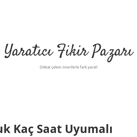
Yaratıcı Fikir Pazarı
Dikkat çeken önerilerle fark yarat!
ilbet mobil giriş
il
cuk Kaç Saat Uyumalı