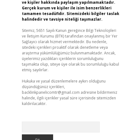
ve kişiler hakkında paylaşım yapılmamaktadır.
Gerçek kurum ve kişiler ile isim benzerlikleri
tamamen tesadüfidir. Sitemizdeki bilgiler taslak
halindedir ve tavsiye niteliği taşımazlar.
Sitemiz, 5651 Sayılı Kanun gereğince Bilgi Teknolojileri
ve İletişim Kurumu (BTK) tarafından onaylanmış bir Yer
Sağlayıcı olarak hizmet vermektedir. Bu nedenle,
sitedeki içerikleri proaktif olarak denetleme veya
araştırma yükümlülüğümüz bulunmamaktadır. Ancak,
üyelerimiz yazdıkları içeriklerin sorumluluğunu
taşımakta olup, siteye üye olarak bu sorumluluğu kabul
etmiş sayılırlar.
Hukuka ve yasal düzenlemelere aykırı olduğunu
düşündüğünüz içerikleri,
backlinkpanelicomtr@gmail.com
adresine bildirmeniz
halinde, ilgili içerikler yasal süre içerisinde sitemizden
kaldırılacaktır.
Arama