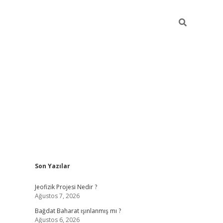
Sidebar
Son Yazılar
bet
grandoperabet giriş
betexper.xyz
betci giriş
betci
tülipbet
Jeofizik Projesi Nedir ?
Ağustos 7, 2026
Bağdat Baharat ışınlanmış mı ?
Ağustos 6, 2026